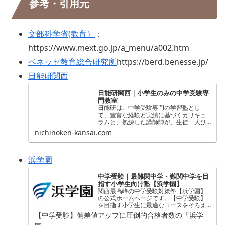
参考・引用元
文部科学省(教育）
：
https://www.mext.go.jp/a_menu/a002.htm
ベネッセ教育総合研究所
https://berd.benesse.jp/
日能研関西
日能研関西｜小学生のみの中学受験専
門教室
日能研は、中学受験専門の学習塾とし
て、豊富な経験と実績に基づくカリキュ
ラムと、熟練した講師陣が、生徒一人ひ
とりに合わせた最適な学習支援を行い、
nichinoken-kansai.com
志望校合格に向けたサポートを全力で行
います。
浜学園
中学受験｜最難関中学・難関中学を目
指す小学生向け塾【浜学園】
関西最高峰の中学受験対策塾【浜学園】
の公式ホームページです。【中学受験】
を目指す小学生に最適なコースをそろえ
ています。偏差値、学力、能力をアッ
【中学受験】偏差値アップに圧倒的合格者数の「浜学
プ！【関西中学受験】で合格実績向上