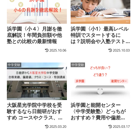
浜学園〈小４〉月謝を徹
浜学園〈小1〉最高レベル
底解説！年間負担額や他
特訓でスタートするに
塾との比較の最新情報
は？説明会や入塾テスト
の時期について解説しま
2025.10.06
2025.10.03
す
中学受験
中学受験
大阪星光学院中学校を受
浜学園と能開センター
験するなら日能研がおす
〈中学受験塾〉どっちが
すめ コースやクラス、特
おすすめ？費用や偏差
訓講座から必要は偏差
値、合格実績から授業内
2025.03.20
2025.03.17
値、入試までの塾費用な
容まで比較・解説！
ど徹底解説