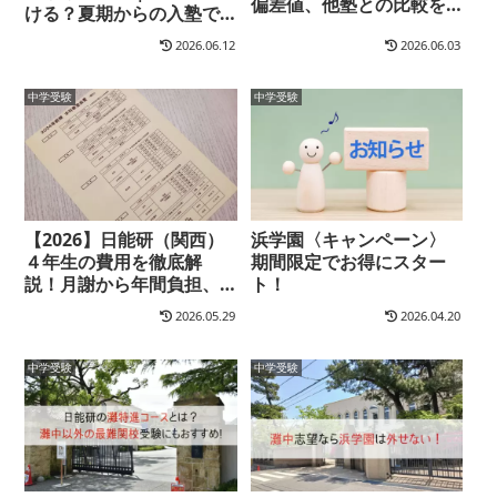
偏差値、他塾との比較を
ける？夏期からの入塾で
解説
も大丈夫？
2026.06.12
2026.06.03
中学受験
中学受験
【2026】日能研（関西）
浜学園〈キャンペーン〉
４年生の費用を徹底解
期間限定でお得にスター
説！月謝から年間負担、
ト！
受験までの総額も公開し
2026.05.29
2026.04.20
ます
中学受験
中学受験