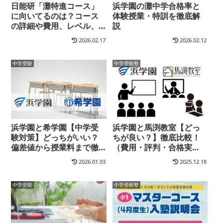
日能研「灘特進コース」
浜学園の灘中学合格率と
に向いてるのは？コース
体験授業・特訓を徹底解
の詳細や費用、レベル、
説
受験校など詳しく調査し
2026.02.17
2026.02.12
ました
中学受験
中学受験塾
浜学園と希学園【中学受
浜学園と馬渕教室【どっ
験対策】どっちがいい？
ちが良い？】徹底比較！
偏差値から授業料まで徹
（費用・評判・合格実
底比較
績・家庭サポートetc）
2026.01.03
2025.12.18
中学受験
中学受験塾