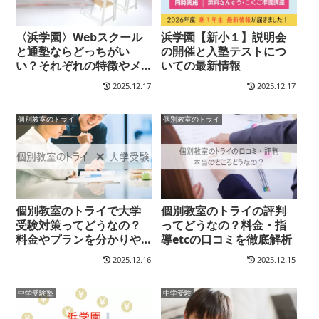
〈浜学園〉Webスクール
浜学園【新小１】説明会
と通塾ならどっちがい
の開催と入塾テストにつ
い？それぞれの特徴やメ
いての最新情報
リット/デメリット、費用
2025.12.17
2025.12.17
やカリキュラムまで比較
検証してみました
個別教室のトライ
個別教室のトライ
個別教室のトライで大学
個別教室のトライの評判
受験対策ってどうなの？
ってどうなの？料金・指
料金やプランを分かりや
導etcの口コミを徹底解析
すく解説します
2025.12.16
2025.12.15
中学受験塾
中学受験