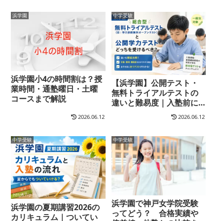
浜学園
中学受験
浜学園小4の時間割は？授
【浜学園】公開テスト・
業時間・通塾曜日・土曜
無料トライアルテストの
コースまで解説
違いと難易度｜入塾前に
知っておきたいこと
2026.06.12
2026.06.12
中学受験
中学受験
浜学園で神戸女学院受験
浜学園の夏期講習2026の
ってどう？ 合格実績や
カリキュラム｜ついてい