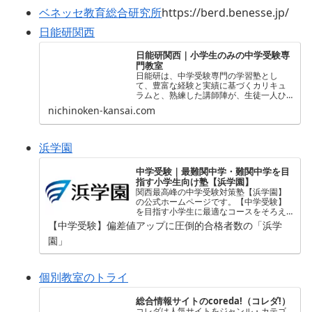
ベネッセ教育総合研究所
https://berd.benesse.jp/
日能研関西
日能研関西｜小学生のみの中学受験専
門教室
日能研は、中学受験専門の学習塾とし
て、豊富な経験と実績に基づくカリキュ
ラムと、熟練した講師陣が、生徒一人ひ
とりに合わせた最適な学習支援を行い、
nichinoken-kansai.com
志望校合格に向けたサポートを全力で行
います。
浜学園
中学受験｜最難関中学・難関中学を目
指す小学生向け塾【浜学園】
関西最高峰の中学受験対策塾【浜学園】
の公式ホームページです。【中学受験】
を目指す小学生に最適なコースをそろえ
ています。偏差値、学力、能力をアッ
【中学受験】偏差値アップに圧倒的合格者数の「浜学
プ！【関西中学受験】で合格実績向上
園」
中。
個別教室のトライ
総合情報サイトのcoreda!（コレダ!）
コレダは人気サイトをジャンル・カテゴ