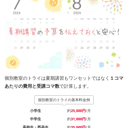
個別教室のトライは夏期講習もワンセットではなく
１コマ
あたりの費用と受講コマ数
で計算します。
個別教室のトライの基本料金例
小学生
約
25,000円
/月
中学生
約
31,000円
/月
高校生・既卒生
約
35,000円
/月