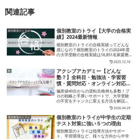
関連記事
個別教室のトライ【大学の合格実
個別教室のトライ
績】2024最新情報
個別教室のトライの合格実績ってどんな
感じなの？個別教室のトライの2024年度
の大学受験の合格実績は16,851名家庭教
師のトライの合格実績との合計実績にな
2025.12.16
りますが、トライの個別指導が結果につ
ながることが分かりますよね！2023年度
アクシブアカデミー【どんな
塾
も東京大学...
塾？】全科目・勉強法・学習習
慣・質問対応・オンライン対応・
合格実績（まとめ）
偏差値40台からの逆転合格例も多数！プ
ロの戦略と手厚いサポートで、大学受験
の不安をチャンスに変える方法を解説し
ます
2026.04.29
個別教室のトライが中学生の定期
個別教室のトライ
テスト対策に強い５つの理由
個別教室のトライは指導方法やサポー
ト、学習環境など、様々な方向から中学