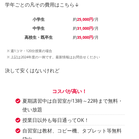
学年ごとの凡その費用はこちら↓
小学生
約
25,000円
/月
中学生
約
31,000円
/月
高校生・既卒生
約
35,000円
/月
※ 週1コマ・120分授業の場合
※ 上記は2024年度の一例です。最新情報はお問合せください
決して安くはないけれど
コスパが高い！
夏期講習中は自習室が13時～22時まで無料・
使い放題
授業日以外も毎日通ってOK！
自習室は教材、コピー機、タブレット等無料