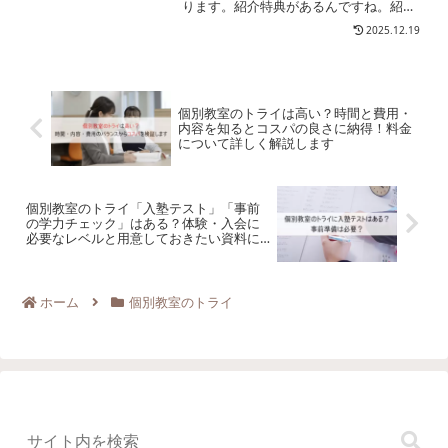
ります。紹介特典があるんですね。紹介
キャンペーンの特典は紹介する側（トラ
2025.12.19
イ会員やトライ卒塾生）と紹介される側
（新規入会生）の両方に適用され、その
内容はAmazonギフト...
個別教室のトライは高い？時間と費用・
内容を知るとコスパの良さに納得！料金
について詳しく解説します
個別教室のトライ「入塾テスト」「事前
の学力チェック」はある？体験・入会に
必要なレベルと用意しておきたい資料に
ついて
ホーム
個別教室のトライ