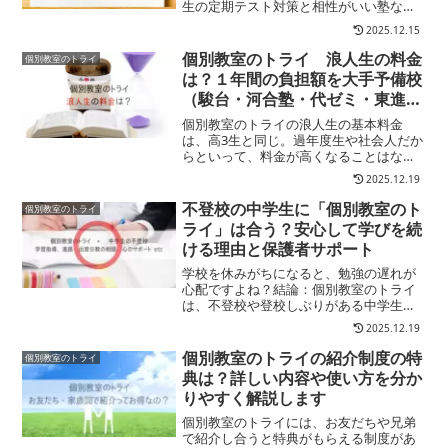
生の定期テスト対策と相性がいい塾なん
です。その決め手はこちら↓定期テスト
2025.12.15
に強い５つのポイント完全マンツーマン
指導学校単位の情報収集力受講科目に制
個別教室のトライ 浪人生の料金
個別教室のトライ
限がない自習室が無料で使い...
は？１年間の負担額を大手予備校
（駿台・河合塾・代ゼミ・東進）
と比較してみた
個別教室のトライの浪人生の基本料金
は、高3生と同じ。過年度生や社会人だか
らといって、料金が高くなることはな
く、一般の大学受験生と同じ設定になっ
2025.12.19
ているんですね。浪人生の費用入会金：
11,000円授業料：相談の上、提案（※ 週1
不登校の中学生に「個別教室のト
個別教室のトライ
回・120分～）...
ライ」は合う？安心して学びを続
ける理由と保護者サポート
学校を休みがちになると、勉強の遅れが
心配ですよね？結論：個別教室のトライ
は、不登校や登校しぶりがある中学生で
も無理なく勉強を続けやすい塾です。完
2025.12.19
全1対1で「自分のペース」を守れる体調
や登校状況に合わせて柔軟に振替・調整
個別教室のトライの紹介制度の特
個別教室のトライ
が可能不登校生の勉強以...
典は？詳しい内容や使い方を分か
りやすく解説します
個別教室のトライには、お友だちや兄弟
で紹介し合うと特典がもらえる制度があ