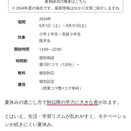
夏期講習の概要はこちら
※ 2024年度の場合です。最新情報は分かり次第ご紹介しますね
2024年
期間
6月1日（土）～8月31日(土)
小学１年生～高校３年生
対象
既卒生
開校時間
13:00～22:00
個別相談
時間割
週1回1コマ（120分）～
教科
個別対応
個別設定
費用
（授業コマ数×コマ単科）
夏休みの過ごし方で
秋以降の学力に大きな差
が出ます。
とはいえ、生活・学習リズムが乱れやすく、モチベーショ
ンが続きにくい夏休み。