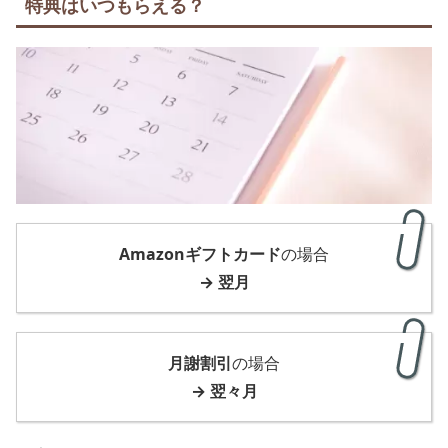
特典はいつもらえる？
Amazonギフトカード
の場合
→ 翌月
月謝割引
の場合
→ 翌々月