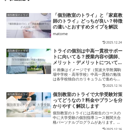
「個別教室のトライ」と「家庭教
個別教室のトライ
師のトライ」どっちが良い？特徴
の違いとおすすめタイプを解説
matome
2025.12.24
トライの個別は中高一貫校サポー
個別教室のトライ
トに向いてる？授業内容や講師、
メリット・デメリットについて解
説します
※ 画像はイメージです（筑波大学附属駒
場中学校・高等学校）中高一貫校の勉強
は各学校独自のカリキュラムで進められ
るため、授業や定期テスト対策が取りに
2025.12.16
くいですよね。そこでおすすめなのが個
別教室のトライの中高一貫校サポート 完
個別教室のトライで大学受験対策
個別教室のトライ
全個別指導で、独自の...
ってどうなの？料金やプランを分
かりやすく解説します
個別教室のトライには高校生のコースの
中に大学受験の個別指導コース難関大合
格パーソナルプログラムがあります。ま
た、そのほかトライ式特別コースとして
2025.12.16