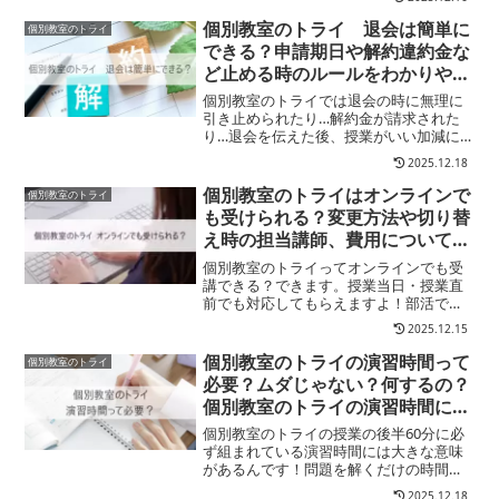
医学部合格コース予備校コースがあり、
大学受験対策ができる塾として、プラン
個別教室のトライ 退会は簡単に
個別教室のトライ
も豊富！ただし、実はこう...
できる？申請期日や解約違約金な
ど止める時のルールをわかりやす
く解説します
個別教室のトライでは退会の時に無理に
引き止められたり…解約金が請求された
り…退会を伝えた後、授業がいい加減に
なったりしない？といった心配は不要！
2025.12.18
退会希望月の前月までに教室長またはト
ライ本部に申し出この↑条件で違約金な
個別教室のトライはオンラインで
個別教室のトライ
し！※ 違約金が必要なの...
も受けられる？変更方法や切り替
え時の担当講師、費用についてリ
サーチしました
個別教室のトライってオンラインでも受
講できる？できます。授業当日・授業直
前でも対応してもらえますよ！部活で帰
りが遅くなったり、教室に通うには体調
2025.12.15
がすぐれなかったり…そんな場合でも個
別教室のトライなら、教室に電話するだ
個別教室のトライの演習時間って
個別教室のトライ
けで、担任講師のオンライ...
必要？ムダじゃない？何するの？
個別教室のトライの演習時間に納
得の理由を解説します
個別教室のトライの授業の後半60分に必
ず組まれている演習時間には大きな意味
があるんです！問題を解くだけの時間が
授業時間に60分も含まれるなんてもった
2025.12.18