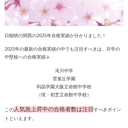
日能研の関西の2025年合格実績が分かりました！
2025年の最新の合格実績の中でも注目すべきは、共学の
中堅校への合格実績↓
滝川中学
雲雀丘学園
利晶学園大阪立命館中学校
（現・初芝立命館中学校）
人気急上昇中の合格者数は注目
この
すべきポイン
トといえます。