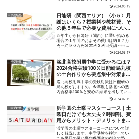
の基準や選別方法について解説。
2024.05.19
日能研（関西エリア）〈小５〉月
中学受験塾
謝はいくら？授業料や教材費、そ
の他５年生で必要な費用について
関西の教室について聞いてきまし
５年生から日能研（関西）に通い始める
た（2024年情報）
場合の１年間のおよその費用は約６７万
円～約９０万円※ 本科３科目受講～※ 個
人のリサーチによる概算６年生の受験ま
2024.08.17
でなら「＋80万～130万」なので、約147
万円～220万円一般的に４年生から中学受
洛北高校附属中学に受かるには？
中学受験塾
験塾に通...
2024合格実績100％日能研烏丸校
の土台作りから要点集中対策まで
解説します
洛北高校附属中学の受験対策は日能研の
烏丸校がおすすめ。今年度も洛北への塾
内合格率100％と安心の結果を出していま
す。”公立”とはいえ洛北は最難関校の一
2024.07.19
つ。それ相応の対策は欠かせません。日
能研なら洛北に受かるための、土台作り
浜学園の土曜マスターコース｜土
中学受験塾
から専門的な要点対...
曜日だけでも大丈夫？時間割、費
用からメリット・デメリットまで
徹底解説
浜学園の土曜マスターコースについて詳
しく解説します。中学受験を検討してい
ても平日の習い事や保護者の都合で塾に