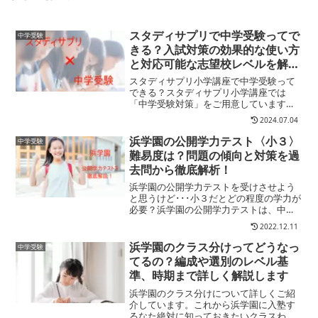
スタディサプリで中学受験ってで
中学受験
きる？入試対策の効果的な使い方
と対応可能な志望校レベルを解説
します
スタディサプリ小学講座で中学受験って
できる？スタディサプリ小学講座では
「中学受験対策」をご用意しています！
スタディサプリは一流講師陣の分かりや
2024.07.04
すい動画解説と抜群のコストパフォーマ
ンスで人気のオンライン教材。小学講座
浜学園の公開学力テスト〈小３〉
中学受験
には「中学受験対策（応用）...
難易度は？問題の傾向と対策を過
去問から徹底解析！
浜学園の公開学力テストを受けさせよう
と思うけど･･･小３だとどの程度の学力が
必要？浜学園の公開学力テストは、中学
受験塾が開催するテストでもかなりハイ
2022.12.11
レベルなテスト。塾生も一般生も多数受
験するので、その時点の子どもの学力レ
浜学園のクラス分けってどうなっ
中学受験
ベルがどの程度かはっ...
てるの？編成や選別のレベル基
準、時期まで詳しく解説します
浜学園のクラス分けについて詳しくご紹
介しています。これから浜学園に入塾す
るなた絶対に知っておきたいクラスわけ