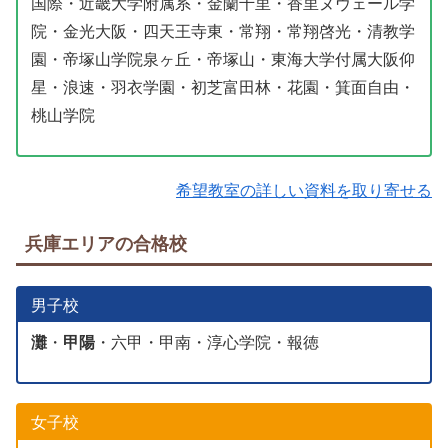
国際・近畿大学附属系・金蘭千里・香里ヌヴェール学
院・金光大阪・四天王寺東・常翔・常翔啓光・清教学
園・帝塚山学院泉ヶ丘・帝塚山・東海大学付属大阪仰
星・浪速・羽衣学園・初芝富田林・花園・箕面自由・
桃山学院
希望教室の詳しい資料を取り寄せる
兵庫エリアの合格校
男子校
灘
・
甲陽
・六甲・甲南・淳心学院・報徳
女子校