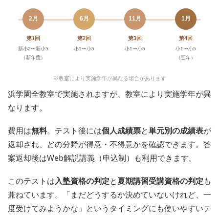
2月
6月
11月
1月
第1回
第2回
第3回
第4回
新小2〜新小5
小1〜小5
小1〜小5
小1〜小5
（新年度）
（翌年）
※教室により実施学年が異なる場合があります
浜学園全教室で実施されますが、教室により実施学年が異
なります。
費用は
無料
。テスト後には
個人成績票
と
単元別の成績表
が
返却され、どの分野が得意・不得意かを確認できます。答
案返却後はWeb解説講義（申込制）も利用できます。
このテストは
入塾資格の判定
と
夏期講習受講資格の判定
も
兼ねています。「まだどうするか決めていないけれど、一
度受けてみようかな」というタイミングにも使いやすいテ