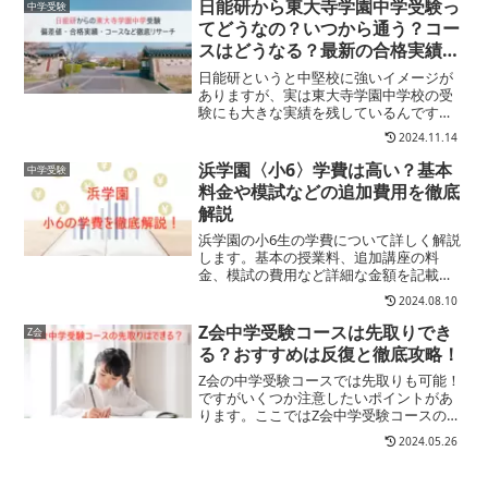
いと思います。浜学園の夏期講習は、各
日能研から東大寺学園中学受験っ
中学受験
学年とも1学期末ま...
てどうなの？いつから通う？コー
スはどうなる？最新の合格実績と
偏差値についてもリサーチしまし
日能研というと中堅校に強いイメージが
た
ありますが、実は東大寺学園中学校の受
験にも大きな実績を残しているんです。
2024年度の日能研の東大寺合格者数は54
2024.11.14
名。東大寺受験の日能研生の60％が合格
しているんです。東大寺学園中学の受験
浜学園〈小6〉学費は高い？基本
中学受験
生全体の合格率は...
料金や模試などの追加費用を徹底
解説
浜学園の小6生の学費について詳しく解説
します。基本の授業料、追加講座の料
金、模試の費用など詳細な金額を記載。
さらに希学園やサピックス、日能研、馬
2024.08.10
淵教室など他の大手中学受験塾との比較
もしています。
Z会中学受験コースは先取りでき
Z会
る？おすすめは反復と徹底攻略！
Z会の中学受験コースでは先取りも可能！
ですがいくつか注意したいポイントがあ
ります。ここではZ会中学受験コースの先
取りについて、申し込み方法や注意点、
2024.05.26
おすすめの学習方法を解説します