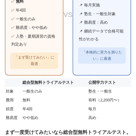
✅
無料
📌 毎月実施
✅ 年4回
VS
📌 塾生・一般生対象
✅ 一般生のみ
📌 難易度：高め
✅ 難易度：やや低め
📌 継続データで合格可能
✅ 入塾・夏期講習の資格
性がわかる
判定あり
「本格的に実力を測りた
「まず受けてみたい」に
い」に最適
最適
総合型無料トライアルテスト
公開学力テスト
対象
一般生のみ
塾生・一般生
費用
無料
有料（2,200円〜）
頻度
年4回
毎月
難易度
やや低め
高め
まず一度受けてみたいなら総合型無料トライアルテスト。