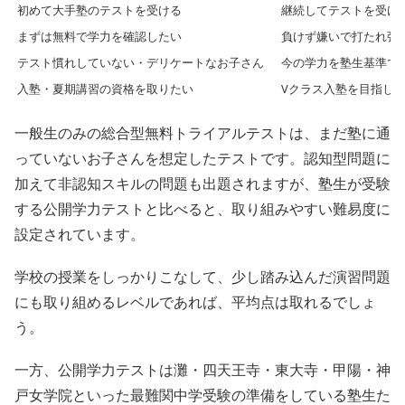
初めて大手塾のテストを受ける
継続してテストを受け
まずは無料で学力を確認したい
負けず嫌いで打たれ強
テスト慣れしていない・デリケートなお子さん
今の学力を塾生基準で
入塾・夏期講習の資格を取りたい
Vクラス入塾を目指し
一般生のみの総合型無料トライアルテストは、まだ塾に通
っていないお子さんを想定したテストです。認知型問題に
加えて非認知スキルの問題も出題されますが、塾生が受験
する公開学力テストと比べると、取り組みやすい難易度に
設定されています。
学校の授業をしっかりこなして、少し踏み込んだ演習問題
にも取り組めるレベルであれば、平均点は取れるでしょ
う。
一方、公開学力テストは灘・四天王寺・東大寺・甲陽・神
戸女学院といった最難関中学受験の準備をしている塾生た