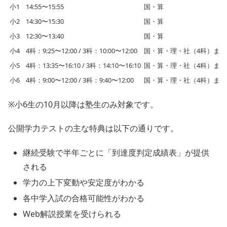
小1
14:55〜15:55
国・算
小2
14:30〜15:30
国・算
小3
12:30〜13:40
国・算
小4
4科：9:25〜12:00 / 3科：10:00〜12:00
国・算・理・社（4科）また
小5
4科：13:35〜16:10 / 3科：14:10〜16:10
国・算・理・社（4科）また
小6
4科：9:00〜12:00 / 3科：9:40〜12:00
国・算・理・社（4科）また
※小6生の10月以降は塾生のみ対象です。
公開学力テストの主な特典は以下の通りです。
継続受験で半年ごとに「到達度判定成績表」が提供
される
学力の上下変動や安定度がわかる
各中学入試の合格可能性がわかる
Web解説授業を受けられる