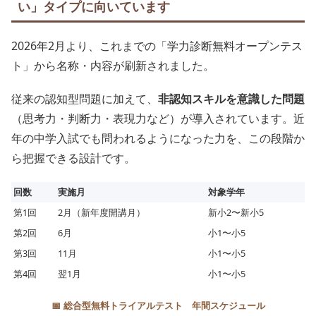
い」タイプに向いています
2026年2月より、これまでの「学力診断無料オープンテス
ト」から名称・内容が刷新されました。
従来の認知型問題に加えて、
非認知スキルを意識した問題
（思考力・判断力・表現力など）が導入されています。近
年の中学入試でも問われるようになった力を、この段階か
ら把握できる設計です。
回数
実施月
対象学年
第1回
2月（新年度開講月）
新小2〜新小5
第2回
6月
小1〜小5
第3回
11月
小1〜小5
第4回
翌1月
小1〜小5
📅 総合型無料トライアルテスト 年間スケジュール