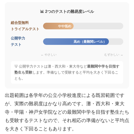
📊 2つのテストの難易度レベル
総合型無料
やや低め
トライアルテスト
公開学力
高め（最難関レベル）
テスト
← やさしい
むずかしい →
💡 公開学力テストは灘・西大和・東大寺など
最難関中学を目指す
塾生も受験
します。準備なしで受験すると平均を大きく下回るこ
とも。
出題範囲は各学年の公立小学校進度による既習範囲です
が、実際の難易度はかなり高めです。灘・西大和・東大
寺・甲陽・神戸女学院などの最難関中学を目指す塾生たち
も受験するテストなので、それ相応の準備がないと平均点
を大きく下回ることもあります。