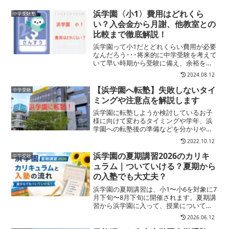
浜学園〈小1〉費用はどれくら
中学受験塾
い？入会金から月謝、他教室との
比較まで徹底解説！
浜学園って小1だとどれくらい費用が必要
なんだろう･･･将来的に中学受験を考えて
いて早い時期から受験に備え、余裕をも
って志望校受験に臨みたいと考えるな
2024.08.12
ら、1年生に上がった時点から塾を検討す
ることも珍しくありませんよね？ここで
【浜学園へ転塾】失敗しないタイ
中学受験
は、中学受験塾最大...
ミングや注意点を解説します
浜学園に転塾しようか検討しているお子
様に向けて変わるタイミングや学年、浜
学園への転塾後の準備などを分かりやす
く解説します
2022.10.12
浜学園の夏期講習2026のカリキ
中学受験
ュラム｜ついていける？夏期から
の入塾でも大丈夫？
浜学園の夏期講習は、小1〜小6を対象に7
月下旬〜8月下旬に開催されます。夏期講
習から浜学園に入って、授業についてい
けるのかなカリキュラムが難しすぎない
2026.06.12
かなそんな不安を感じる保護者の方も多