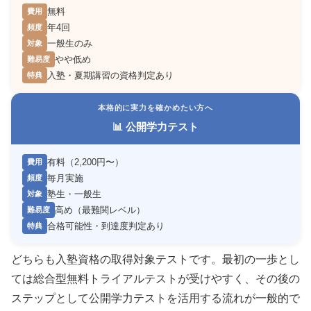
無料
費用
年4回
頻度
一般生のみ
対象
やや低め
難易度
入塾・夏期講習の資格判定あり
特典
本格的に実力を確かめたい方へ
📊 公開学力テスト
有料（2,200円〜）
費用
毎月実施
頻度
塾生・一般生
対象
高め（最難関レベル）
難易度
合格可能性・到達度判定あり
特典
どちらも入塾資格の取得対象テストです。最初の一歩とし
ては総合型無料トライアルテストが受けやすく、その後の
ステップとして公開学力テストを活用する流れが一般的で