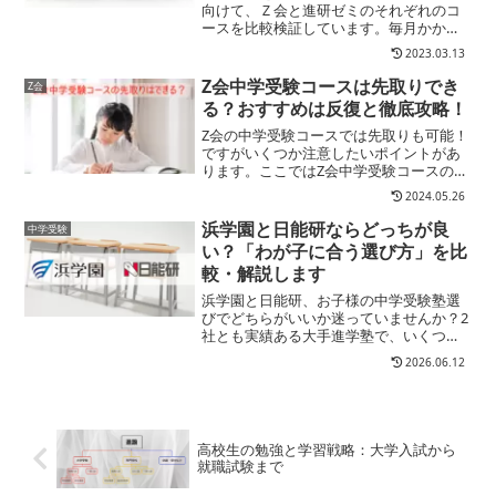
向けて、Ｚ会と進研ゼミのそれぞれのコ
ースを比較検証しています。毎月かかる
費用や指導内容、保護者や進路のフォロ
2023.03.13
ー、進学先までＺ会と進研ゼミの中学受
験講座を詳しく解説します
Z会中学受験コースは先取りでき
Z会
る？おすすめは反復と徹底攻略！
Z会の中学受験コースでは先取りも可能！
ですがいくつか注意したいポイントがあ
ります。ここではZ会中学受験コースの先
取りについて、申し込み方法や注意点、
2024.05.26
おすすめの学習方法を解説します
浜学園と日能研ならどっちが良
中学受験
い？「わが子に合う選び方」を比
較・解説します
浜学園と日能研、お子様の中学受験塾選
びでどちらがいいか迷っていませんか？2
社とも実績ある大手進学塾で、いくつか
共通する点はあるものの、入塾から偏差
2026.06.12
値、費用や教育方針まで実際には大きく
異なります。ここでは浜学園と日能研の
違いをわかりやすく解説します
高校生の勉強と学習戦略：大学入試から
就職試験まで