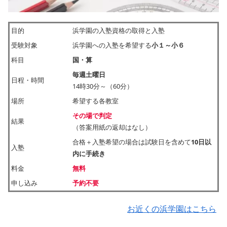
目的
浜学園の入塾資格の取得と入塾
受験対象
浜学園への入塾を希望する
小１～小６
科目
国・算
毎週土曜日
日程・時間
14時30分～（60分）
場所
希望する各教室
その場で判定
結果
（答案用紙の返却はなし）
合格＋入塾希望の場合は試験日を含めて
10日以
入塾
内に手続き
料金
無料
申し込み
予約不要
お近くの浜学園はこちら