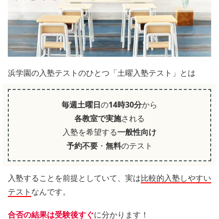
浜学園の入塾テストのひとつ「土曜入塾テスト」とは
毎週土曜日
の
14時30分
から
各教室で実施
される
入塾を希望する
一般性向け
予約不要
・
無料
のテスト
入塾することを前提としていて、実は
比較的入塾しやすい
テスト
なんです。
合否の結果は受験後すぐ
に分かります！