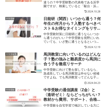
違うの？中学受験塾の代表格である浜学
園ですが、検索していると「駿台・浜学
園」も表示されます。この2つはどちらも
2024.10.28
浜学園が運営していますが、地域によっ
て内容が異なります。関西と関東で分か
日能研（関西）いつから通う？何
中学受験
れていて、関西の浜学園...
年生の何月から？入塾するべきベ
スト＆お得なタイミングをリサー
チしてみた
中学受験対策に日能研に通うならいつか
ら通うのがいい？中学受験を視野にいれ
ていても、いざ塾に通うとなるといつか
ら入れるべきか迷いますよね？関西エリ
2024.12.19
アの日能研は最難関志望準備灘特進Jr.コ
ース（小２、小３）中学受験準備３年生
馬渕教室に向いているのはどんな
中学受験塾
リードコース＋（リー...
子？塾の強みと難易度から馬渕に
合う子を徹底リサーチ
中学受験に向けて塾を探しているなら、
急成長している馬渕教室は外せない候補
ですよね。でも馬渕教室ってどんな子に
向いてるの？気になりますよね？馬渕教
2024.04.23
室（中学受験）は関西の最難関・難関校
合格を実現したい！けど、まだ自走でき
中学受験の通信講座〈Z会〉と
中学受験
ていない…だからしっかり...
〈進研ゼミ〉ならどっちがいい？
教材から費用、サポート、合格実
績まで徹底比較
中学受験を自宅学習で検討している方に