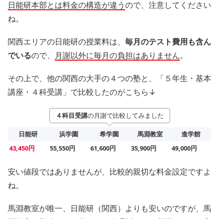
日能研本部とは料金の構造が違う
ので、注意してください
ね。
関西エリアの日能研の授業料は、
毎月のテスト費用も含ん
でいる
ので、
月謝以外に毎月の負担はありません
。
その上で、他の関西の大手の４つの塾と、「５年生・基本
講座・４科受講」で比較したのがこちら↓
４科目受講
の月謝で比較してみました
日能研
浜学園
希学園
馬淵教室
進学館
43,450円
55,550円
61,600円
35,900円
49,000円
安い値段ではありませんが、比較的親切な料金設定ですよ
ね。
馬淵教室が唯一、日能研（関西）よりも安いのですが、馬