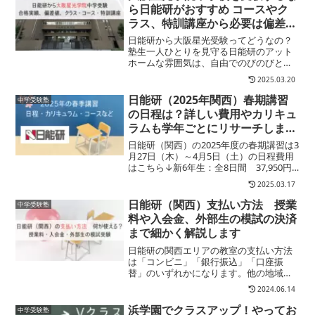
リット・デメリットを解説します
ら日能研がおすすめ コースやク
ラス、特訓講座から必要は偏差
値、入試までの塾費用など徹底解
日能研から大阪星光受験ってどうなの？
説
塾生一人ひとりを見守る日能研のアット
ホームな雰囲気は、自由でのびのびとし
た校風の大阪星光を志望する生徒やご家
2025.03.20
庭と相性バッチリ！４年生からは大阪星
光学院中学受験に向けたコースやクラス
日能研（2025年関西）春期講習
中学受験塾
も用意されているから安心...
の日程は？詳しい費用やカリキュ
ラムも学年ごとにリサーチしまし
た
日能研（関西）の2025年度の春期講習は3
月27日（木）～4月5日（土）の日程費用
はこちら↓新6年生：全8日間 37,950円
～新5年生：全8日間 25,300円～新4年
2025.03.17
生：全5日間 13,200円～新3年生：全4日
間 無料※ 広島本部校、...
日能研（関西）支払い方法 授業
中学受験塾
料や入会金、外部生の模試の決済
まで細かく解説します
日能研の関西エリアの教室の支払い方法
は「コンビニ」「銀行振込」「口座振
替」のいずれかになります。他の地域の
日能研では、クレジットカード払いなど
2024.06.14
も対応していることもあるようですが、
関西の日能研教室の支払いは３種類の
浜学園でクラスアップ！やってお
中学受験塾