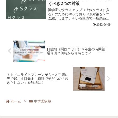
み。塾生の場合は、２回目以降...
くべき2つの対策
浜学園でクラスアップ（上位クラスに入
る）のためにやっておくべき対策を２つ
ご紹介します。今いる環境で一所懸命に
やるだけでは難しいですが、対策を取る
2022.06.09
ことで浜学園でのクラスアップも狙えま
す。経験に基づいてご紹介しますので参
考にしてくださいね。
日能研（関西エリア）６年生の時間割｜
週何回？何時から何時まで？
トトノエライトプレーンがもっと手軽に
光で起こす目覚まし時計で子どもの「起
きられない」を解消に！
ホーム
中学受験塾