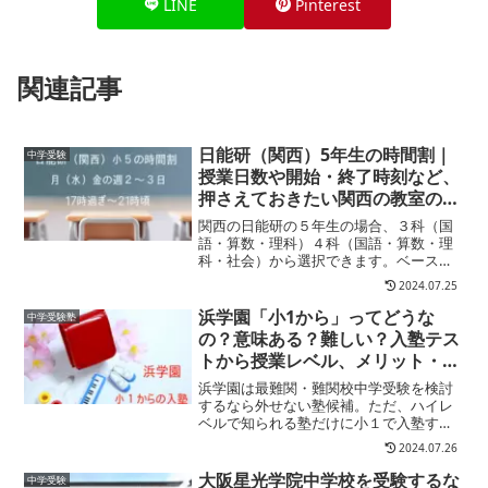
LINE
Pinterest
関連記事
日能研（関西）5年生の時間割｜
中学受験
授業日数や開始・終了時刻など、
押さえておきたい関西の教室のタ
イムテーブルを徹底解説
関西の日能研の５年生の場合、３科（国
語・算数・理科）４科（国語・算数・理
科・社会）から選択できます。ベースと
なる本科コースには「本科」「本科発
2024.07.25
展」クラスがあり、時間割はクラスごと
に決まっています。５年生の本科・本科
浜学園「小1から」ってどうな
中学受験塾
発展の時間割はこちら↓本科...
の？意味ある？難しい？入塾テス
トから授業レベル、メリット・デ
メリットまで解説します
浜学園は最難関・難関校中学受験を検討
するなら外せない塾候補。ただ、ハイレ
ベルで知られる塾だけに小１で入塾する
ことに不安を持つ方も少なくありません
2024.07.26
よね。ここでは小１から浜学園を考える
保護者様に向けて、レベルやテスト、メ
大阪星光学院中学校を受験するな
中学受験