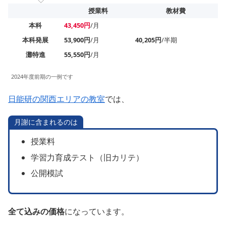
授業料
教材費
本科
43,450円
/月
本科発展
53,900円
/月
40,205円
/半期
灘特進
55,550円
/月
2024年度前期の一例です
日能研の関西エリアの教室
では、
月謝に含まれるのは
授業料
学習力育成テスト（旧カリテ）
公開模試
全て込みの価格
になっています。