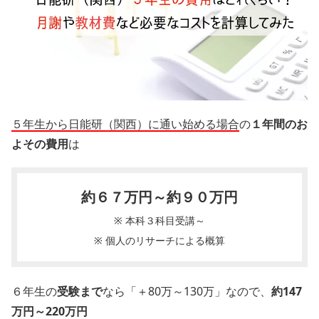
５年生から日能研（関西）に通い始める場合
の
１年間のお
よその費用
は
約６７
万円～約９０万円
※ 本科３科目受講～
※ 個人のリサーチによる概算
６年生の
受験まで
なら「＋80万～130万」なので、
約147
万円～220万円