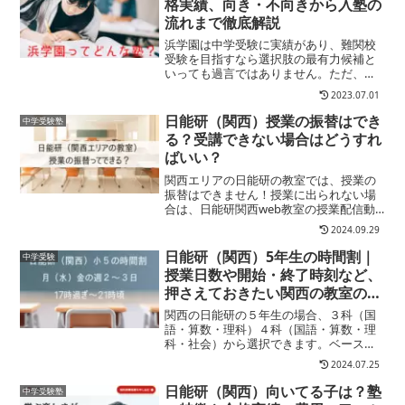
格実績、向き・不向きから入塾の
流れまで徹底解説
浜学園は中学受験に実績があり、難関校
受験を目指すなら選択肢の最有力候補と
いっても過言ではありません。ただ、近
年では大小たくさんの塾ができていてた
2023.07.01
くさんあってどの塾を選べば良いのか･･･
と簡単に決められないという方も多いよ
日能研（関西）授業の振替はでき
中学受験塾
うです。そこでここで...
る？受講できない場合はどうすれ
ばいい？
関西エリアの日能研の教室では、授業の
振替はできません！授業に出られない場
合は、日能研関西web教室の授業配信動
画で都合の良い時に自宅で取り組みま
2024.09.29
す。動画授業だけって心配…そう思うか
もしれませんね？でも全く問題ありませ
日能研（関西）5年生の時間割｜
中学受験
ん！欠席したら授業動画で...
授業日数や開始・終了時刻など、
押さえておきたい関西の教室のタ
イムテーブルを徹底解説
関西の日能研の５年生の場合、３科（国
語・算数・理科）４科（国語・算数・理
科・社会）から選択できます。ベースと
なる本科コースには「本科」「本科発
2024.07.25
展」クラスがあり、時間割はクラスごと
に決まっています。５年生の本科・本科
日能研（関西）向いてる子は？塾
中学受験塾
発展の時間割はこちら↓本科...