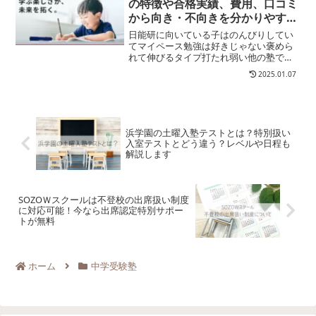
の特徴や合格実績、費用、口コミ
から向き・不向きを分かりやすく
解説します
日能研に向いている子はのんびりしてい
てマイペース勉強は好きじゃない褒めら
れて伸びるタイプ打たれ弱い他の塾で続
かなかった・続きそうにない不安を感じ
2025.01.07
やすい（生徒・保護者）子どもの進学を
一緒に考えて欲しい（保護者）費用はお
さえたい（保護者）という...
浜学園の土曜入塾テストとは？特別扱い
入室テストとどう違う？レベルや日程も
解説します
SOZOＷスクールは不登校の出席扱い制度
に対応可能！今なら出席認定特別サポー
トが無料
ホーム
中学受験塾