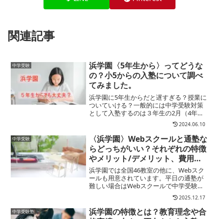
関連記事
浜学園〈5年生から〉ってどうな
中学受験
の？小5からの入塾について調べ
てみました。
浜学園に5年生からだと遅すぎる？授業に
ついていける？一般的には中学受験対策
として入塾するのは３年生の2月（4年生
のスタート時期）が多いのですが、５年
2024.06.10
生になって入塾を検討されるご家庭も少
なくありません。お子様の学校での成績
〈浜学園〉Webスクールと通塾な
中学受験
の様子から受験を考え...
らどっちがいい？それぞれの特徴
やメリット/デメリット、費用や
カリキュラムまで比較検証してみ
浜学園では全国46教室の他に、Webスク
ました
ールも用意されています。平日の通塾が
難しい場合はWebスクールで中学受験対
策ができるようになっているんですね。
2025.12.17
そこで気になるのが浜学園のWebスクー
ルと通塾だとどっちがいいんだろう…？
浜学園の特徴とは？教育理念や合
中学受験塾
効率的な学習効果...