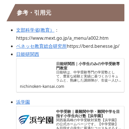
参考・引用元
文部科学省(教育）
：
https://www.mext.go.jp/a_menu/a002.htm
ベネッセ教育総合研究所
https://berd.benesse.jp/
日能研関西
日能研関西｜小学生のみの中学受験専
門教室
日能研は、中学受験専門の学習塾とし
て、豊富な経験と実績に基づくカリキュ
ラムと、熟練した講師陣が、生徒一人ひ
とりに合わせた最適な学習支援を行い、
nichinoken-kansai.com
志望校合格に向けたサポートを全力で行
います。
浜学園
中学受験｜最難関中学・難関中学を目
指す小学生向け塾【浜学園】
関西最高峰の中学受験対策塾【浜学園】
の公式ホームページです。【中学受験】
を目指す小学生に最適なコースをそろえ