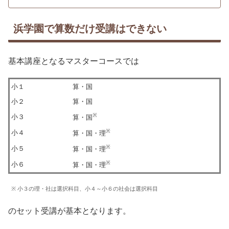
浜学園で算数だけ受講はできない
基本講座となるマスターコースでは
小１
算・国
小２
算・国
※
小３
算・国
※
小４
算・国・理
※
小５
算・国・理
※
小６
算・国・理
※ 小３の理・社は選択科目、小４～小６の社会は選択科目
のセット受講が基本となります。