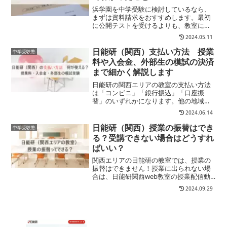
浜学園を中学受験に検討しているなら、
まずは資料請求をおすすめします。最初
に公開テストを受けるよりも、教室にい
きなり訪ねたり電話で問い合わせるより
2024.05.11
も浜学園は資料請求をおすすめする理由
やメリットをご紹介します。
日能研（関西）支払い方法 授業
中学受験塾
料や入会金、外部生の模試の決済
まで細かく解説します
日能研の関西エリアの教室の支払い方法
は「コンビニ」「銀行振込」「口座振
替」のいずれかになります。他の地域の
日能研では、クレジットカード払いなど
2024.06.14
も対応していることもあるようですが、
関西の日能研教室の支払いは３種類の
日能研（関西）授業の振替はでき
中学受験塾
み。塾生の場合は、２回目以降...
る？受講できない場合はどうすれ
ばいい？
関西エリアの日能研の教室では、授業の
振替はできません！授業に出られない場
合は、日能研関西web教室の授業配信動
画で都合の良い時に自宅で取り組みま
2024.09.29
す。動画授業だけって心配…そう思うか
もしれませんね？でも全く問題ありませ
ん！欠席したら授業動画で...