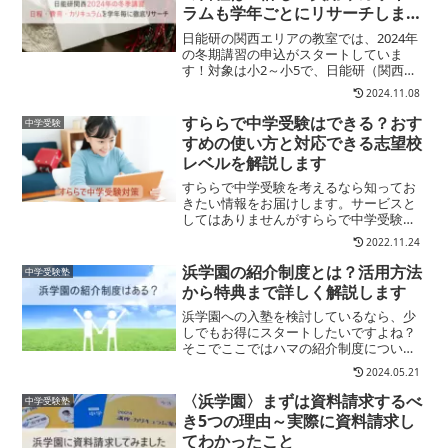
ラムも学年ごとにリサーチしまし
た
日能研の関西エリアの教室では、2024年
の冬期講習の申込がスタートしていま
す！対象は小2～小5で、日能研（関西）
の2024年の冬期講習の日程は12月25日
2024.11.08
（水）～1月6日（月）12月31日～1月3日
はお休みなので、実質9日の間に各学年で
すららで中学受験はできる？おす
中学受験
冬期...
すめの使い方と対応できる志望校
レベルを解説します
すららで中学受験を考えるなら知ってお
きたい情報をお届けします。サービスと
してはありませんがすららで中学受験対
策もできます。ただし志望校の種類や使
2022.11.24
い方に注意が必要。くわしくご紹介しま
す。
浜学園の紹介制度とは？活用方法
中学受験塾
から特典まで詳しく解説します
浜学園への入塾を検討しているなら、少
しでもお得にスタートしたいですよね？
そこでここではハマの紹介制度について
ご紹介します。
2024.05.21
〈浜学園〉まずは資料請求するべ
中学受験塾
き5つの理由～実際に資料請求し
てわかったこと