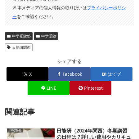
※ 本メディアの個人情報の取り扱いは
プライバシーポリシ
ー
をご確認ください。
中学受験塾
中学受験
日能研関西
シェアする
X
Facebook
はてブ
LINE
Pinterest
関連記事
日能研（2024年関西）冬期講習
中学受験塾
の日程は？詳しい費用やカリキュ