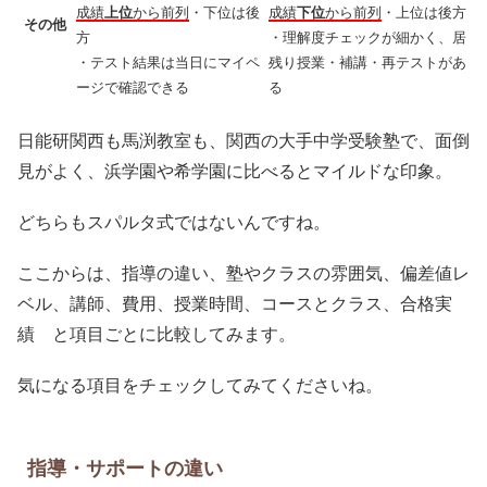
成績
上位
から前列
・下位は後
成績
下位
から前列
・上位は後方
その他
方
・理解度チェックが細かく、居
・テスト結果は当日にマイペ
残り授業・補講・再テストがあ
ージで確認できる
る
日能研関西も馬渕教室も、関西の大手中学受験塾で、面倒
見がよく、浜学園や希学園に比べるとマイルドな印象。
どちらもスパルタ式ではないんですね。
ここからは、指導の違い、塾やクラスの雰囲気、偏差値レ
ベル、講師、費用、授業時間、コースとクラス、合格実
績 と項目ごとに比較してみます。
気になる項目をチェックしてみてくださいね。
指導・サポートの違い