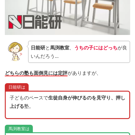
日能研
と
馬渕教室
、
うちの子にはどっち
が良
いんだろう…
どちらの塾も面倒見には定評
がありますが、
日能研は
子どものペースで
生徒自身が伸びるのを見守り、押し
上げる
塾。
馬渕教室は