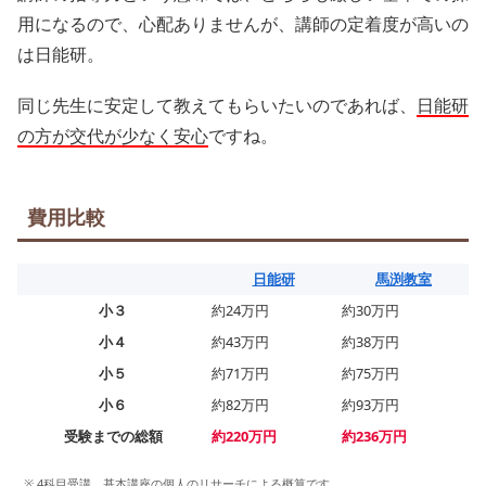
用になるので、心配ありませんが、講師の定着度が高いの
は日能研。
同じ先生に安定して教えてもらいたいのであれば、
日能研
の方が交代が少なく安心
ですね。
費用比較
日能研
馬渕教室
小３
約24万円
約30万円
小４
約43万円
約38万円
小５
約71万円
約75万円
小６
約82万円
約93万円
受験までの総額
約220万円
約2
3
6万円
※ 4科目受講、基本講座の個人のリサーチによる概算です