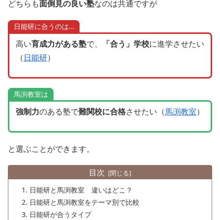
どちらも
面倒見の良い塾
なのは共通ですが
日能研に合うのは…
高い
育成力がある塾
で、
「合う」学校
に進学させたい
（
日能研
）
馬渕教室は
強制力
のある塾で
難関校に合格
させたい（
馬渕教室
）
と選ぶことができます。
目次
日能研と馬渕教室 違いはどこ？
日能研と馬渕教室をテーマ別で比較
日能研が合うタイプ