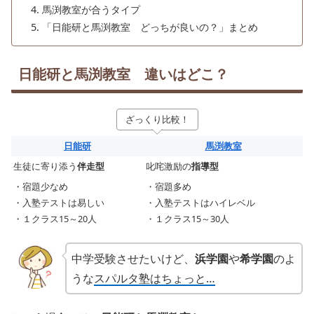
馬渕教室が合うタイプ
「日能研と馬渕教室 どっちが良いの？」まとめ
日能研と馬渕教室 違いはどこ？
ざっくり比較！
日能研
馬渕教室
生徒に寄り添う
伴走型
叱咤激励の
指導型
・宿題少なめ
・宿題多め
・入塾テストは易しい
・入塾テストはハイレベル
・１クラス15～20人
・１クラス15～30人
中学受験させたいけど、
浜学園
や
希学園
のよ
うな
スパルタ塾はちょっと…