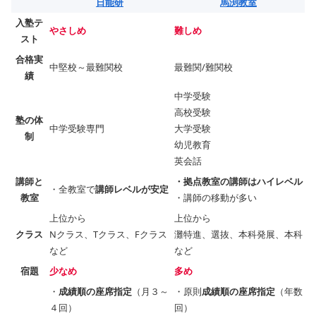
日能研
馬渕教室
入塾テ
やさしめ
難しめ
スト
合格実
中堅校～最難関校
最難関/難関校
績
中学受験
高校受験
塾の体
中学受験専門
大学受験
制
幼児教育
英会話
講師と
・拠点教室の講師はハイレベル
・全教室で
講師レベルが安定
教室
・講師の移動が多い
上位から
上位から
クラス
Nクラス、Tクラス、Fクラス
灘特進、選抜、本科発展、本科
など
など
宿題
少なめ
多め
・
成績順の座席指定
（月３～
・原則
成績順の座席指定
（年数
４回）
回）