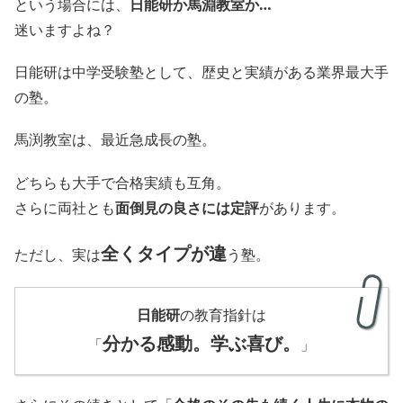
という場合には、
日能研か馬淵教室か…
迷いますよね？
日能研は中学受験塾として、歴史と実績がある業界最大手
の塾。
馬渕教室は、最近急成長の塾。
どちらも大手で合格実績も互角。
さらに両社とも
面倒見の良さには定評
があります。
全くタイプが違
ただし、実は
う塾。
日能研
の教育指針は
分かる感動。学ぶ喜び。
「
」