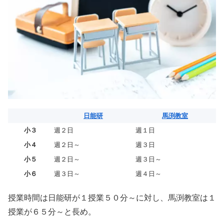
日能研
馬渕教室
小３
週２日
週１日
小４
週２日～
週３日
小５
週２日～
週３日～
小６
週３日～
週４日～
授業時間は日能研が１授業５０分～に対し、馬渕教室は１
授業が６５分～と長め。