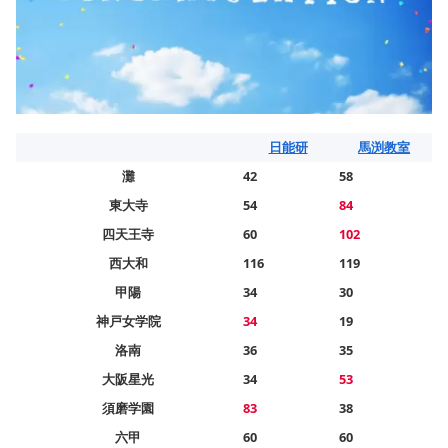
日能研
馬渕教室
灘
42
58
東大寺
54
84
四天王寺
60
102
西大和
116
119
甲陽
34
30
神戸女学院
34
19
洛南
36
35
大阪星光
34
53
須磨学園
83
38
六甲
60
60