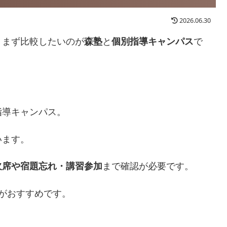
2026.06.30
、まず比較したいのが
森塾
と
個別指導キャンパス
で
指導キャンパス。
います。
欠席や宿題忘れ・講習参加
まで確認が必要です。
がおすすめです。