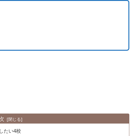
次
したい4校