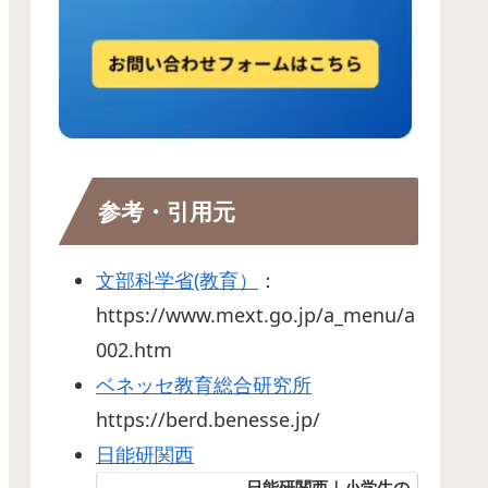
参考・引用元
文部科学省(教育）
：
https://www.mext.go.jp/a_menu/a
002.htm
ベネッセ教育総合研究所
https://berd.benesse.jp/
日能研関西
日能研関西｜小学生の