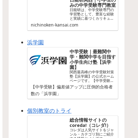
みの中学受験専門教室
日能研は、中学受験専門の
学習塾として、豊富な経験
と実績に基づくカリキュラ
ムと、熟練した講師陣が、
nichinoken-kansai.com
生徒一人ひとりに合わせた
最適な学習支援を行い、志
望校合格に向けたサポート
を全力で行います。
浜学園
中学受験｜最難関中
学・難関中学を目指す
小学生向け塾【浜学
園】
関西最高峰の中学受験対策
塾【浜学園】の公式ホーム
ページです。【中学受験】
を目指す小学生に最適なコ
【中学受験】偏差値アップに圧倒的合格者
ースをそろえています。偏
数の「浜学園」
差値、学力、能力をアッ
プ！【関西中学受験】で合
格実績向上中。
個別教室のトライ
総合情報サイトの
coreda!（コレダ!）
コレダは人気サイトをジャ
ンル・カテゴリ別にご紹介