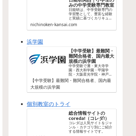
みの中学受験専門教室
日能研は、中学受験専門の
学習塾として、豊富な経験
と実績に基づくカリキュラ
ムと、熟練した講師陣が、
nichinoken-kansai.com
生徒一人ひとりに合わせた
最適な学習支援を行い、志
望校合格に向けたサポート
を全力で行います。
浜学園
【中学受験】最難関・
難関合格者、国内最大
規模の浜学園
中学受験で灘・東大寺学
園・西大和学園・甲陽学
院・大阪星光学院・神戸女
学院・四天王寺（関西）、
【中学受験】最難関・難関合格者、国内最
開成・筑波大附属駒場・桜
大規模の浜学園
蔭・女子学院（首都圏）、
東海（東海）など最難関校
への合格者数が国内最大規
模。塾選び・偏差値の疑問
個別教室のトライ
は浜学園へ。無料体験受付
中。
総合情報サイトの
coreda!（コレダ!）
コレダは人気サイトをジャ
ンル・カテゴリ別にご紹介
する情報サイトです。