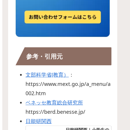
参考・引用元
文部科学省(教育）
：
https://www.mext.go.jp/a_menu/a
002.htm
ベネッセ教育総合研究所
https://berd.benesse.jp/
日能研関西
日能研関西｜小学生の