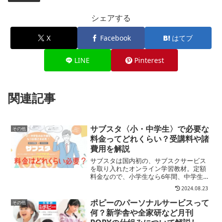
シェアする
X
Facebook
はてブ
LINE
Pinterest
関連記事
サブスタ〈小・中学生〉で必要な
その他
料金ってどれくらい？受講料や諸
費用を解説
サブスタは国内初の、サブスクサービス
を取り入れたオンライン学習教材。定額
料金なので、小学生なら6年間、中学生な
ら3年間一律費用でOK。ここではそんな
2024.08.23
サブスタの料金について受講費のほかに
入会・退会金や手続き費について解説し
ポピーのパーソナルサービスって
その他
ます
何？新学舎や全家研など月刊