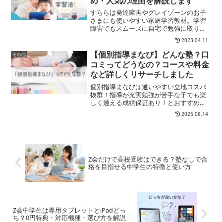
め・人気の理由を解説します
すららは発達障害やグレイゾーンのお子
さまにも使いやすい家庭学習教材。学習
障害でもスムーズに自宅で勉強に取り組
める工夫が施されています。1人1人の特
2023.04.11
性を力に変えるすらら教材が発達障害の
子どもにもたらす効果と評判を解説しま
【個別指導まなび】どんな塾？口
その他
す。
コミってどうなの？コースや料金
など詳しくリサーチしました
個別指導まなびは通いやすい立地コスパ
抜群！指導が充実勉強が苦手な子でも楽
しく通える成績保証あり！とおすすめし
たい個別指導塾。生徒一人ひとりに寄り
2025.08.14
添い、成績向上と学習意欲の向上をサポ
ートしてくれる関西で急成長中の塾なん
ですね。教室は駅近にどん...
Z会だけで高校受験はできる？塾なしで合
格を目指せる中学生の特徴と使い方
Z会中学生は専用タブレットとiPadどっ
ち？0円特典・対応機種・選び方を解説