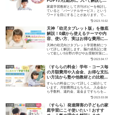
POPYの仕組みについて解説しま
す
家庭学習教材として月刊ポピーを検討し
ていると「パーソナルサービス」という
ワードを目にすることがあります。で
も…ポピーのパーソナルサービスって
2023.10.02
何？他にもポピーのホームページもいろ
いろあるんだけど…どれが良いの？調べ
天神「幼児タブレット版」を徹底
その他
ていると新学社とか全家研とか...
解説！0歳から使えるテーマや内
容、使い方、実はお得な費用につ
いて紹介します
天神の幼児向けタブレット学習教材につ
いて詳しく解説します。脳の成長記に使
って欲しい5分野の学びやお受験対策にも
おすすめ。特徴やおすすめポイント、費
2023.04.17
用について天神幼児版タブレットについ
てご紹介。
〈すららの料金〉学年・コース毎
その他
の月額費用や入会金、お得な支払
い方法から塾や他教材との比較ま
で、すららの料金を徹底解説
すららの料金について詳しくご紹介して
います。月額費用はもちろん、入会金か
ら手数料、違約金、返金まですららを受
講するにあたり必要な料金設定を分かり
2023.03.08
やすく解説します。
〈すらら〉発達障害の子どもの家
その他
庭学習にこそ使いたい！おすす