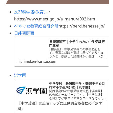
文部科学省(教育）
：
https://www.mext.go.jp/a_menu/a002.htm
ベネッセ教育総合研究所
https://berd.benesse.jp/
日能研関西
日能研関西｜小学生のみの中学受験専
門教室
日能研は、中学受験専門の学習塾とし
て、豊富な経験と実績に基づくカリキュ
ラムと、熟練した講師陣が、生徒一人ひ
とりに合わせた最適な学習支援を行い、
nichinoken-kansai.com
志望校合格に向けたサポートを全力で行
います。
浜学園
中学受験｜最難関中学・難関中学を目
指す小学生向け塾【浜学園】
関西最高峰の中学受験対策塾【浜学園】
の公式ホームページです。【中学受験】
を目指す小学生に最適なコースをそろえ
ています。偏差値、学力、能力をアッ
【中学受験】偏差値アップに圧倒的合格者数の「浜学
プ！【関西中学受験】で合格実績向上
園」
中。