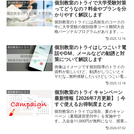
理由は向いてるのは勉強が苦手な子ヒア
個別教室のトライで大学受験対策
個別教室のトライ
リングによるオーダーメイ...
ってどうなの？料金やプランを分
かりやすく解説します
個別教室のトライには高校生のコースの
中に大学受験の個別指導コース難関大合
格パーソナルプログラムがあります。ま
た、そのほかトライ式特別コースとして
2025.12.16
医学部合格コース予備校コースがあり、
大学受験対策ができる塾として、プラン
個別教室のトライはしつこい？電
個別教室のトライ
も豊富！ただし、実はこう...
話やDM、メールなどの勧誘と対
策について解説します
画像はイメージです個別指導のトライの
資料が欲しいけど、勧誘がしつこいとイ
ヤだな…無料体験したいけどしつこい電
話連絡があるのはちょっと…資料請求で
2025.12.18
詳しい情報を知りたいけど、請求後にし
つこい電話やメール、DMは困りますよ
個別教室のトライ キャンペーン
個別教室のトライ
ね？また無料体験したはい...
最新情報【2026年7月更新】｜今
すぐ使えるお得制度まとめ
個別教室のトライでは現在、夏のキャン
ペーン（夏期講習受付中）を実施中で
す。入会金11,000円が無料になり、授業
料（2ヶ月分）が最大30％OFFになる大型
2026.07.02
特典で、受付期間は2026年8月2日（日）