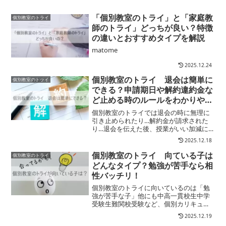
「個別教室のトライ」と「家庭教
個別教室のトライ
師のトライ」どっちが良い？特徴
の違いとおすすめタイプを解説
matome
2025.12.24
個別教室のトライ 退会は簡単に
個別教室のトライ
できる？申請期日や解約違約金な
ど止める時のルールをわかりやす
く解説します
個別教室のトライでは退会の時に無理に
引き止められたり…解約金が請求された
り…退会を伝えた後、授業がいい加減に
なったりしない？といった心配は不要！
2025.12.18
退会希望月の前月までに教室長またはト
ライ本部に申し出この↑条件で違約金な
個別教室のトライ 向ている子は
個別教室のトライ
し！※ 違約金が必要なの...
どんなタイプ？勉強が苦手なら相
性バッチリ！
個別教室のトライに向いているのは「勉
強が苦手な子」他にも中高一貫校生中学
受験生難関校受験など、個別カリキュラ
ムが必要な場合にも相性はいいですが、
2025.12.19
特に勉強が苦手なタイプには最適！その