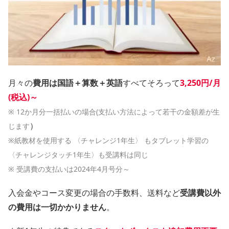
月々の
費用は国語＋算数＋英語
すべてそろって
3,250円/月
(税込)～
※ 12か月分一括払いの場合(支払い方法によって若干の金額差が生
）
じます
※
紙教材を使用する 〈チャレンジ1年生〉 もタブレット学習の
〈チャレンジタッチ1年生〉も受講料は同じ
※ 受講費の支払いは2024年4月号分～
入会金やコース変更の場合の手数料、送料など
受講費以外
の費用は一切かかりません
。