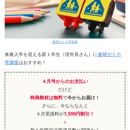
進研ゼミ小学講座
来春入学を迎える新１年生（現年長さん）に
進研ゼミ小
学講座
はおすすめ！
４月号からのお支払い
だけど
特典教材は無料
で
今からお届け！
さらに、今ならなんと
４月受講料が
1,500円割引！
＋