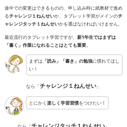
途中での変更はできるものの、申し込み時に紙教材で進め
る
チャレンジ１ねんせい
か、タブレット学習がメインの
チ
ャレンジタッチ１ねんせい
かを選ばなければいけません。
最近流行のタブレット学習ですが、
新1年生ではまずは
「書く」作業になれることはとても重要
。
まずは
「読
み
」「書き」の勉強
に慣れてほし
い！
チャレンジ１ねんせい
なら「
」
とにかく
楽しく学習習慣
をつけたい！
チャレンジタッチ１ねんせい
なら「
」