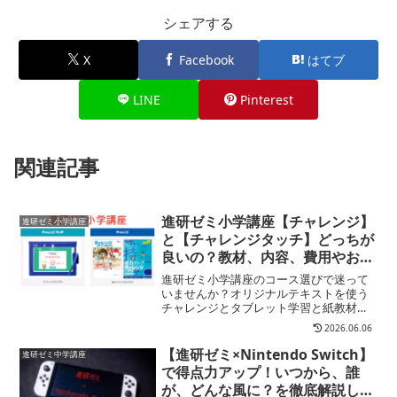
シェアする
X
Facebook
はてブ
LINE
Pinterest
関連記事
進研ゼミ小学講座【チャレンジ】
進研ゼミ小学講座
と【チャレンジタッチ】どっちが
良いの？教材、内容、費用やおす
すめタイプを徹底比較
進研ゼミ小学講座のコース選びで迷って
いませんか？オリジナルテキストを使う
チャレンジとタブレット学習と紙教材の
併用のチャレンジタッチのどっちにする
2026.06.06
か…、おすすめタイプと詳しい違いを比
較検証しています。
【進研ゼミ×Nintendo Switch】
進研ゼミ中学講座
で得点力アップ！いつから、誰
が、どんな風に？を徹底解説しま