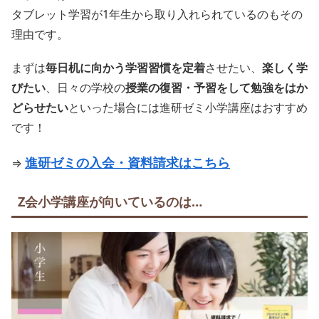
タブレット学習が1年生から取り入れられているのもその
理由です。
まずは
毎日机に向かう学習習慣を定着
させたい、
楽しく学
びたい
、日々の学校の
授業の復習・予習をして勉強をはか
どらせたい
といった場合には進研ゼミ小学講座はおすすめ
です！
進研ゼミの入会・資料請求はこちら
⇒
Z会小学講座が向いているのは…