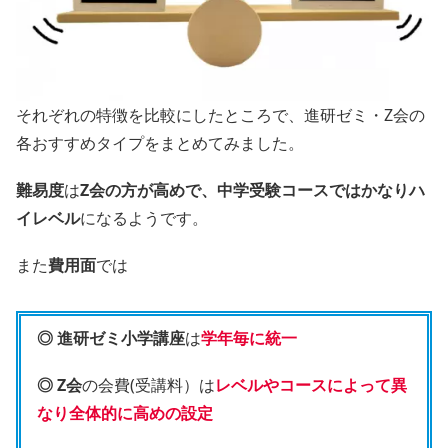
それぞれの特徴を比較にしたところで、進研ゼミ・Z会の
各おすすめタイプをまとめてみました。
難易度
は
Z会の方が高めで、中学受験コースではかなりハ
イレベル
になるようです。
また
費用面
では
◎ 進研ゼミ小学講座
は
学年毎に統一
◎ Z会
の会費(受講料）は
レベルやコースによって異
なり全体的に高めの設定