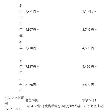
2
年
3,971円～
3,180円～
生
3
年
4,807円～
3,740 円～
生
4
年
7,210円～
4,530 円～
生
5
年
7,837円～
5,420 円～
生
6
年
8,360円～
5,830 円～
生
タブレット費
各自準備
実質0円！
用
（小4～小6は受講環境を満たすiPad端
（6ヶ月以上の
(タブレット