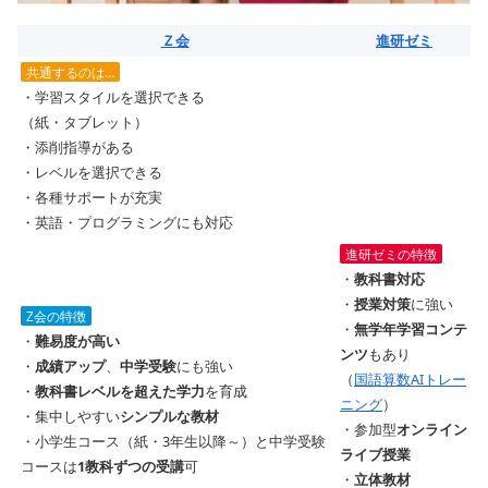
Ｚ会
進研ゼミ
共通するのは…
・学習スタイルを選択できる
（紙・タブレット）
・添削指導がある
・レベルを選択できる
・各種サポートが充実
・英語・プログラミングにも対応
進研ゼミの特徴
・
教科書対応
・
授業対策
に強い
Z会の特徴
・
無学年学習コンテ
・
難易度が高い
ンツ
もあり
・
成績アップ
、
中学受験
にも強い
（
国語算数AIトレー
・
教科書レベルを超えた学力
を育成
ニング
）
・集中しやすい
シンプルな教材
・参加型
オンライン
・小学生コース（紙・3年生以降～）と中学受験
ライブ授業
コースは
1教科ずつの受講
可
・
立体教材