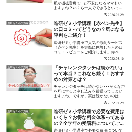
すすめ！
私が機械音痴で…と不安になるママもい
ますよね？いくら一人でできるといって
も、初期設定だけは保護者がしてあげな
2026.04.29
ければいけません。ネットや機械が苦手
なママにとっては大問題ですよね？ここ
進研ゼミ小学講座【赤ペン先生】
進研ゼミ小学講座
では、チャレンジタッチで...
の口コミってどうなの？気になる
評判をご紹介！
進研ゼミ小学講座で人気の添削サービス
〈赤ペン先生〉を実際に体験した人の口
コミ・レビューをご紹介します。赤ペン
先生の添削課題は進研ゼミオリジナルの
2022.05.10
学習サービスとなっているため、実際に
受講してみないとどんなものかわかりに
「チャレンジタッチは続かない」
進研ゼミ小学講座
くいですよね？そこで、こ...
って本当？これなら続く！おすす
めの対策とは？
チャレンジタッチは続かない･･･そんな声
を耳にすると申し込みを躊躇ってしまい
ますよね。ですが、実は続かないのはゼ
ミの使い方に問題があるケースが多いの
2022.04.29
です。ここではチャレンジタッチを続け
るために取り組むべきポイントをわかり
進研ゼミ小学講座で必要な費用は
進研ゼミ小学講座
やすく紹介します。
いくら？お得な料金体系ってある
の？全学年の受講料についてご紹
介します！
進研ゼミ小学講座で必要な費用について