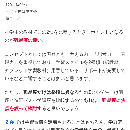
120～140分）
※ （ ）内は中学受
験コース
小学生の教材でこの2つを比較するとき、ポイントとなる
のが
難易度の違い
。
コンセプトとしては両社とも「考える力」「思考力」「表
現力」を重視しており、学習スタイルを2種類（紙教材、
タブレット学習教材）用意している、サポートが充実して
いるなど共通することは多いと思います。
ただし、
難易度だけは格段に異なる
ためZ会小学生向け講
座と進研ゼミ小学講座を比較するのであれば、
難易度に焦
点を絞って検討
すると良いでしょう。
Ｚ会
では
学習習慣を定着
させることはもちろん、
学力ア
ップ
を目的としており
難関私立中学受験を十分に考慮した