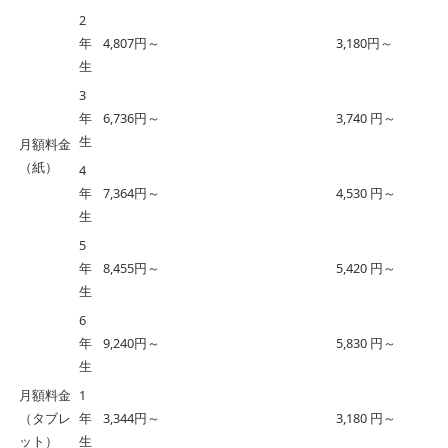
2
年
4,807円～
3,180円～
生
3
年
6,736円～
3,740 円～
生
月額料金
（紙）
4
年
7,364円～
4,530 円～
生
5
年
8,455円～
5,420 円～
生
6
年
9,240円～
5,830 円～
生
月額料金
1
（タブレ
年
3,344円～
3,180 円～
ット）
生