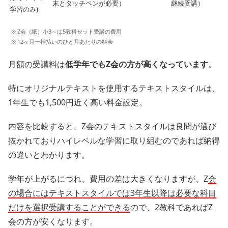
末とタッチペンが必要）
継続受講）
学習のみ)
※ Z会（紙）小3～は5教科セット受講の費用
※ 12ヶ月一括払いのひと月あたりの料金
月額の受講料は
低学年でもZ会の方が高くなっています
。
特にオリジナルテキストを使用するテキストスタイルは、
1年生でも1,500円近く高い料金設定。
内容を比較すると、Z会のテキストスタイルは良問が選び
抜かれておりハイレベルな学習に取り組むのであれば納得
の違いとわかります。
学年が上がるにつれ、費用の差は大きくなりますが、Z
会
の場合にはテキストスタイルでは3年生以降は必要な科目
だけを選択受講することができる
ので、2教科であればZ
会の方が安くなります。