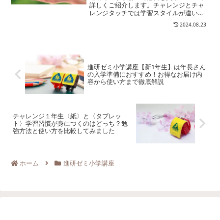
詳しくご紹介します。チャレンジとチャ
レンジタッチでは学習スタイルが違い使
用する教材も違うもののその受講料は同
2024.08.23
じ！など、入会前に知っておきたいお得
な情報をご提供します
進研ゼミ小学講座【新1年生】は年長さん
の入学準備におすすめ！お得なお届け内
容から使い方まで徹底解説
チャレンジ１年生〈紙〉と〈タブレッ
ト〉学習習慣が身につくのはどっち？勉
強方法と使い方を比較してみました
ホーム
進研ゼミ小学講座