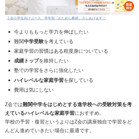
Ｚ会小学生向けコース。学年別「おためし教材」さしあげます！
今よりももっと学力を伸ばしたい
難関
中学受験
を考えている
家庭学習の習慣はある程度身についている
成績トップ
を維持したい
塾での学習をさらに強化したい
ハイレベルな家庭学習
を探している
費用は気にしない
Z会では
難関中学をはじめとする進学校への受験対策を考
えているハイレベルな家庭学習
におすすめ。
学校の予習・復習というよりはZ会の講座独自で学習をど
んどん進めていきたい場合に最適です。