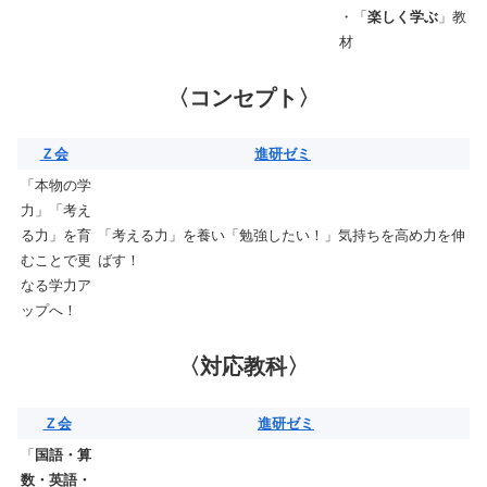
・「
楽しく学ぶ
」教
材
〈コンセプト〉
Ｚ会
進研ゼミ
「本物の学
力」「考え
る力」を育
「考える力」を養い「勉強したい！」気持ちを高め力を伸
むことで更
ばす！
なる学力ア
ップへ！
〈対応教科〉
Ｚ会
進研ゼミ
「
国語・算
数・英語・