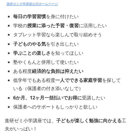
進研ゼミ小学講座公式ホームページ
毎日の学習習慣
を身に付けたい
学校の
授業に添った予習・復習
に活用したい
タブレット学習なら楽しんで取り組めそう
子どものやる気
を引き出したい
学ぶことの楽しさ
を知ってほしい
塾やくもんと併用して使いたい
ある程度
経済的な負担は抑えたい
低学年でもある程度
一人でできる家庭学習
を探して
いる（保護者の付き添いなしで）
6か月、12ヶ月一括払いでお得に
受講したい
保護者へのサポートもしっかりと欲しい
進研ゼミ小学講座では、
子どもが楽しく勉強に向かえる
工
夫がいっぱい！