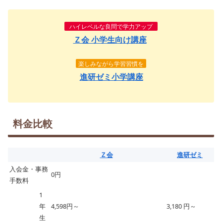
ハイレベルな良問で学力アップ
Ｚ会 小学生向け講座
楽しみながら学習習慣を
進研ゼミ小学講座
料金比較
Ｚ会
進研ゼミ
入会金・事務
0円
手数料
1
年
4,598円～
3,180 円～
生