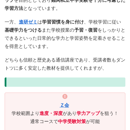
学習方法
となっています。
一方、
進研ゼミ
は
学習習慣を身に付け
、学校学習に従い
基礎学力をつける
また学校授業の
予習・復習
をしっかりと
できるといった日常的な学力と学習姿勢を定着させること
を得意としています。
どちらも信頼と歴史ある通信講座であり、受講者数もダン
トツに多く安定した教材を提供してくれますが、
Ｚ会
学校範囲より
進度・深度
があり
学力アップ
を狙う！
通常コースで
中学受験対策
が可能