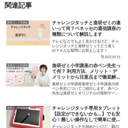
関連記事
チャレンジタッチと進研ゼミの違
進研ゼミ小学講座
いって何？ベネッセの通信講座の
種類について解説します
テレビなどでもよく見かけるけど、チャ
レンジタッチと進研ゼミってどう違う
の？そんな疑問にお答えします！
2023.03.13
進研ゼミ小学講座の赤ペン先生っ
進研ゼミ小学講座
て何？ 利用方法、メリット・デ
メリットから注意点まで徹底解
説！
進研ゼミ小学講座進研ゼミ小学講座の赤
ペン先生についてご紹介します。赤ペン
先生は進研ゼミオリジナルの添削サービ
スのこと。ここでは進研ゼミ小学講座の
「赤ペン先生」の内容、使い方、提出方
法や提出期限、さらには赤ペン先生のメ
チャレンジタッチ専用タブレット
進研ゼミ中学講座
リット・デメリットをわか...
【設定ができないかも…】でも安
心！難しい操作なしで簡単に使い
始められるチャレンジパッドはお
チャレンジタッチを始めたいけど、親の