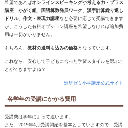
希望であれば
オンラインスピーキング
や
考える力・プラス
講座
、
かがく組
、
国語算数発展ワーク
、
漢字計算繰り返し
ドリル
、
作文・表現力講座
など必要に応じて受講できます
が、こうした有料オプション講座を希望しなければ追加費
用は一切かかりません。
もちろん、
教材の送料も込みの価格
となっています。
これなら、安心して子どもに合った学習スタイルを選ぶこ
とができますよね？
進研ゼミ小学講座公式サイト
各学年の受講にかかる費用
受講費は学年によって違います。
また、2019年4月受講開始を基本としていますので、受講