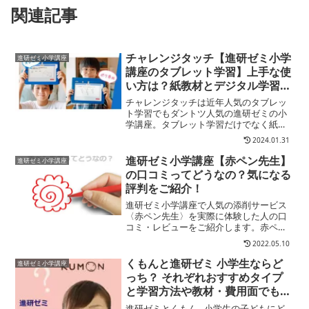
関連記事
チャレンジタッチ【進研ゼミ小学
進研ゼミ小学講座
講座のタブレット学習】上手な使
い方は？紙教材とデジタル学習を
無駄なく活用する勉強方法を徹底
チャレンジタッチは近年人気のタブレッ
解説
ト学習でもダントツ人気の進研ゼミの小
学講座。タブレット学習だけでなく紙教
材も併用するという学習スタイルは「タ
2024.01.31
ブレットで子どもの勉強意欲を高めたい
けど、それだけでは心配…」という保護
進研ゼミ小学講座【赤ペン先生】
進研ゼミ小学講座
者にとって安心できる勉強...
の口コミってどうなの？気になる
評判をご紹介！
進研ゼミ小学講座で人気の添削サービス
〈赤ペン先生〉を実際に体験した人の口
コミ・レビューをご紹介します。赤ペン
先生の添削課題は進研ゼミオリジナルの
2022.05.10
学習サービスとなっているため、実際に
受講してみないとどんなものかわかりに
くもんと進研ゼミ 小学生ならど
進研ゼミ小学講座
くいですよね？そこで、こ...
っち？ それぞれおすすめタイプ
と学習方法や教材・費用面でも比
較！併用してみた感想もご紹介し
進研ゼミとくもん…小学生の子どもにど