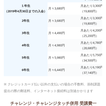
１年生
月あたり3,300円
月々3,680円
（2019年4月30日まで
の
入会）
（19,800円）
月あたり3,300円
2年生
月々3,680円
（19,800円）
月あたり4,200円
3年生
月々4,490円
（25,200円）
月あたり4,780円
4年生
月々4,980円
（28,680円）
月あたり5,750円
5年生
月々5,980円
（34,500円）
月あたり6,190円
6年生
月々6,440円
（37,140円）
※ クレジットカード払い以外の支払いの場合の手数料、
添削課題
提出の際の郵送料、インターネット接続料は
別途かかります
チャレンジ・チャレンジタッチ併用 受講費一