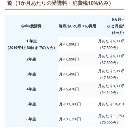
覧（1か月あたりの受講料・消費税10%込み）
6ヵ月一
学年/受講費
毎月払いの月々の費用
ひと月当た
（6ヵ月合
１年生
月あたり6,300円
月々6,990円
（2019年4月30日まで
の
入会）
（37,800円）
月あたり6,300円
2年生
月々6,990円
（37,800円）
月あたり7,980円
3年生
月々8,490円
（47,880円）
月あたり9,090円
4年生
月々9,470円
（54,540円）
5年生
月々11,360円
月あたり10,910円（
月あたり11,750円
6年生
月々12,250円
（70,500円）