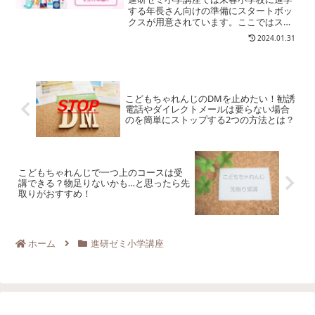
する年長さん向けの準備にスタートボッ
クスが用意されています。ここではスタ
ーとボックスの詳しい内容や費用、受講
2024.01.31
方法など、入学準備に備える新１年生進
研ゼミ特別号について解説します。
こどもちゃれんじのDMを止めたい！勧誘
電話やダイレクトメールは要らない場合
のを簡単にストップする2つの方法とは？
こどもちゃれんじで一つ上のコースは受
講できる？物足りないかも…と思ったら先
取りがおすすめ！
ホーム
進研ゼミ小学講座