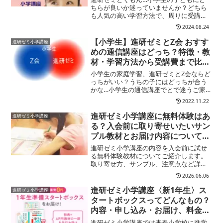
ます
ちらが良いか迷っていませんか？どちら
も人気の高い学習方法で、周りに受講し
ているお子さんがいたり、評判を聞いた
2024.08.24
り…ということは多いと思います。で
も、いざ自分の子どもにやらせるならど
【小学生】進研ゼミとZ会 おすす
進研ゼミ小学講座
ちらが良いか迷いますよね？...
めの通信講座はどっち？特徴・教
材・学習方法から受講費まで比較
検証！
小学生の家庭学習、進研ゼミとZ会ならど
っちがいい？うちの子にはどっちが合う
かな…小学生の通信講座でとで迷うご家
庭は少なくありません。そこでここでは
2022.11.22
小学生の家庭学習教材として進研ゼミとZ
会についてこの記事でわかることそれぞ
進研ゼミ小学講座に無料体験はあ
進研ゼミ小学講座
れの教材の特徴共通点...
る？入会前に取り寄せいたいサン
プル教材とお届け内容について解
説します！
進研ゼミ小学講座の内容を入会前に試せ
る無料体験教材についてご紹介します。
取り寄せ方、サンプル、注意点など詳し
く解説します。
2026.06.06
進研ゼミ小学講座〈新1年生〉ス
進研ゼミ小学講座
タートボックスってどんなもの？
内容・申し込み・お届け、料金か
らプレゼント方法まで一挙公開！
進研ゼミ小学講座では来春小学校に進学