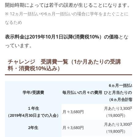
開始時期によっては若干の誤差が生じることになります。
※ 12ヵ月一括払いや6ヵ月一括払いの場合に学年をまたぐことに
なるため
表示料金は2019年10月1日以降(消費税10%）の価格
とな
っています。
チャレンジ 受講費一覧（1か月あたりの受講
料・消費税10%込み）
6ヵ月一括払い
学年/受講費
毎月払いの月々の費用
ひと月当たりの費
（6ヵ月合計額）
１年生
月あたり3,300円
月々3,680円
（2019年4月30日まで
の
入会）
（19,800円）
月あたり3,300円
2年生
月々3,680円
（19,800円）