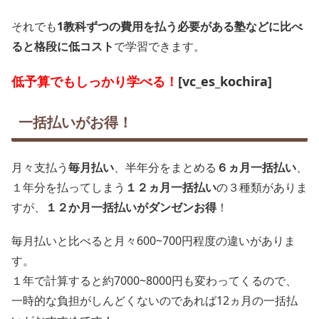
それでも
1教科ずつの費用を払う必要がある塾などに比べ
ると格段に低コスト
で学習できます。
低予算でもしっかり学べる！
[vc_es_kochira]
一括払いがお得！
月々支払う
毎月払い
、半年分をまとめる
６ヵ月一括払い
、
１年分を払ってしまう
１２ヵ月一括払い
の３種類がありま
すが、
１２か月一括払いがダンゼンお得
！
毎月払いと比べると月々600~700円程度の違いがありま
す。
１年で計算すると約7000~8000円も変わってくるので、
一時的な負担がしんどくないのであれば12ヵ月の一括払