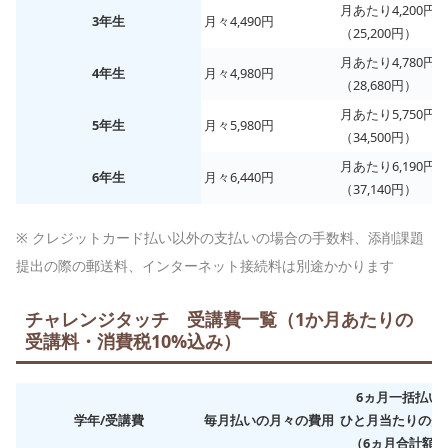
月あたり4,200円
3年生
月々4,490円
（25,200円）
月あたり4,780円
4年生
月々4,980円
（28,680円）
月あたり5,750円
5年生
月々5,980円
（34,500円）
月あたり6,190円
6年生
月々6,440円
（37,140円）
※ クレジットカード払い以外の支払いの場合の手数料、
添削課題
提出の際の郵送料、インターネット接続料は
別途かかります
チャレンジタッチ 受講費一覧（1か月あたりの
受講料・消費税10%込み）
6ヵ月一括払い
学年/受講費
毎月払いの月々の費用
ひと月当たりの費
（6ヵ月合計額）