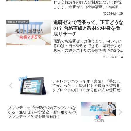
た
ゼミ高校講座の再入会制度について解説
します。進研ゼミ（小学講座、中学講
座、高校講座）を以前に受講していた人
2026.04.29
が、いったん退会して、もう一度始めた
い場合には再入会の手続きが必要となり
進研ゼミで宅浪って、正直どうな
進研ゼミ高校講座
ます。そこで再入会はできる...
の？ 合格実績と教材の中身を徹
底リサーチ
宅浪でも進研ゼミは使えます。向いてい
るのは・自己管理ができる・基礎学力が
ある・共通テスト型の受験を志望の3つの
タイプここでは、宅浪で進研ゼミを使う
2026.03.14
場合の合格実績や教材の中身、費用、向
いている人の条件などを、できるだけシ
ンプルにまとめて整理し...
チャレンジパッドネオ〈実証〉「手にし
て分かった！」進研ゼミの最新学習専用
タブレットの口コミから使い方や使用感
など徹底解説！
ブレンディッド学習が成績アップにつな
がる！進研ゼミ中学講座・新年度からの
ブレンデッド学習を徹底解説！