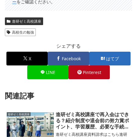
ー
をご確認ください。
進研ゼミ高校講座
高校生の勉強
シェアする
X
Facebook
はてブ
LINE
Pinterest
関連記事
進研ゼミ高校講座で再入会はでき
進研ゼミ高校講座
る？紹介制度や退会前の努力賞ポ
イント、学習履歴、必要な手続き
まで再受講について調べてみまし
進研ゼミ高校講座資料請求はこちら進研