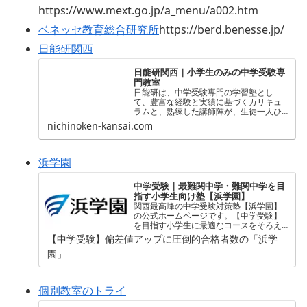
https://www.mext.go.jp/a_menu/a002.htm
ベネッセ教育総合研究所
https://berd.benesse.jp/
日能研関西
日能研関西｜小学生のみの中学受験専
門教室
日能研は、中学受験専門の学習塾とし
て、豊富な経験と実績に基づくカリキュ
ラムと、熟練した講師陣が、生徒一人ひ
とりに合わせた最適な学習支援を行い、
nichinoken-kansai.com
志望校合格に向けたサポートを全力で行
います。
浜学園
中学受験｜最難関中学・難関中学を目
指す小学生向け塾【浜学園】
関西最高峰の中学受験対策塾【浜学園】
の公式ホームページです。【中学受験】
を目指す小学生に最適なコースをそろえ
ています。偏差値、学力、能力をアッ
【中学受験】偏差値アップに圧倒的合格者数の「浜学
プ！【関西中学受験】で合格実績向上
園」
中。
個別教室のトライ