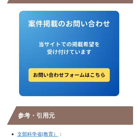
参考・引用元
文部科学省(教育）
：