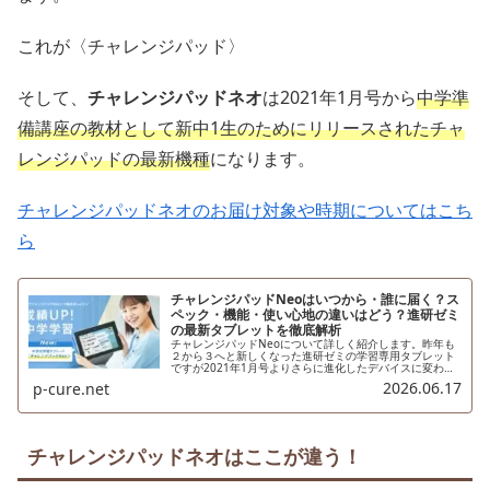
これが〈チャレンジパッド〉
そして、
チャレンジパッドネオ
は2021年1月号から
中学準
備講座の教材として新中1生のためにリリースされたチャ
レンジパッドの最新機種
になります。
チャレンジパッドネオのお届け対象や時期についてはこち
ら
チャレンジパッドNeoはいつから・誰に届く？ス
ペック・機能・使い心地の違いはどう？進研ゼミ
の最新タブレットを徹底解析
チャレンジパッドNeoについて詳しく紹介します。昨年も
２から３へと新しくなった進研ゼミの学習専用タブレット
ですが2021年1月号よりさらに進化したデバイスに変わり
ます。ここではチャレンジパッドNeoの詳細についてわか
2026.06.17
p-cure.net
りやすく解説します。
チャレンジパッドネオはここが違う！