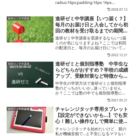
radius:16px;padding:16px 16px
12px;box-shadow:0 3px 14px rg...
2026.07.12
進研ゼミ中学講座【いつ届く？】
進研ゼミ中学講座
毎月のお届け日と入会してから初
回の教材を受け取るまでの期間に
ついて
進研ゼミ中学講座を受講するならいつ届
くのか気になりますよね？ここでは初回
の配達日と、毎月のお届け日について詳
しくご紹介します。
2022.12.21
進研ゼミと個別指導塾 中学生な
進研ゼミ中学講座
らどちらがおすすめ？学校の成績
アップ、受験対策など特徴からお
すすめタイプまで徹底解説
中学生の学習方法で進研ゼミと個別指導
塾のどっちがいいか…迷っていません
か？ここでは塾の中でも個別指導塾にス
ポットを当て、進研ゼミと個別指導塾を
2021.05.21
比べています。中学生の家庭学習でここ
で紹介する内容進研ゼミと個別指導塾の
チャレンジタッチ専用タブレット
進研ゼミ中学講座
特徴・メリット・デメリット...
【設定ができないかも…】でも安
心！難しい操作なしで簡単に使い
始められるチャレンジパッドはお
チャレンジタッチを始めたいけど、親の
すすめ！
私が機械音痴で…と不安になるママもい