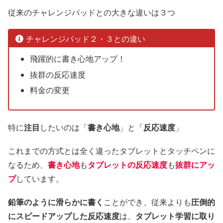
従来のチャレンジパッドとの大きな違いは３つ
チャレンジパッド２・３との違い
飛躍的に書き心地アップ！
抜群の反応速度
料金の変更
特に
注目
したいのは「
書き心地
」と「
反応速度
」
これまでの方式とは全く違ったタブレットとタッチペンに
なるため、
書き心地
も
タブレットの反応速度
も
抜群にアッ
プ
しています。
鉛筆のように滑らかに書く
ことができ、従来よりも
圧倒的
にスピードアップした反応速度
は、
タブレット学習に取り