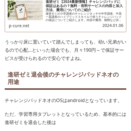
進研ゼミ【2024最新情報】チャレンジパッドに
保証はあるの？無料・有料サービスの内容と加入
方法、費用についてのご紹介
進研ゼミの小学講座のチャレンジタッチや中学講座、中高
一貫講座のハイブリッドスタイルで使うチャレンジパッド
の保証についてご紹介します。内容や費用、期間など詳し
く解説。
2024.01.06
p-cure.net
うっかり床に置いていて踏んでしまっても、幼い兄弟がい
るので心配…といった場合でも、月々190円～で保証サー
ビスが受けられるので安心ですよね。
進研ゼミ退会後のチャレンジパッドネオの
用途
チャレンジパッドネオのOSはandroidとなっています。
ただ、学習専用タブレットとなっているため、基本的には
進研ゼミを退会した後は