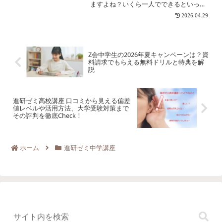
ますよね？いくら一人でできるといって
も、初期設定だけは保護者がしてあげな
2026.04.29
ければいけません。ネットや機械が苦手
なママにとっては大問題ですよね？ここ
では、チャレンジタッチで...
Z会中学生の2026年夏キャンペーンは？資
料請求でもらえる無料ドリルと特典を解
説
進研ゼミ高校講座 口コミから見える偏差
値レベルや活用方法、大学受験対策まで
その評判を徹底Check！
ホーム
進研ゼミ中学講座