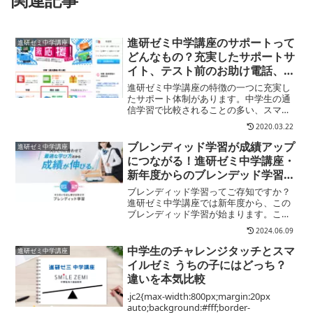
進研ゼミ中学講座のサポートって
進研ゼミ中学講座
どんなもの？充実したサポートサ
イト、テスト前のお助け電話、進
路にまつわる相談窓口まで徹底解
進研ゼミ中学講座の特徴の一つに充実し
説！
たサポート体制があります。中学生の通
信学習で比較されることの多い、スマイ
ルゼミなどはサポートが一切ないのに対
2020.03.22
し、進研ゼミではWEBや電話での質問や
相談が可能です。一人での学習がメイン
ブレンディッド学習が成績アップ
進研ゼミ中学講座
となる通信講座でこうし...
につながる！進研ゼミ中学講座・
新年度からのブレンデッド学習を
徹底解説！
ブレンディッド学習ってご存知ですか？
進研ゼミ中学講座では新年度から、この
ブレンディッド学習が始まります。これ
までの勉強方法から更にパワーアップす
2024.06.09
る進研ゼミ中学講座のブレンディッド学
習の内容、受講方法や料金までわかりや
中学生のチャレンジタッチとスマ
進研ゼミ中学講座
すく説明します。
イルゼミ うちの子にはどっち？
違いを本気比較
.jc2{max-width:800px;margin:20px
auto;background:#fff;border-