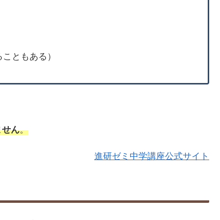
ることもある）
ません
。
進研ゼミ中学講座公式サイト