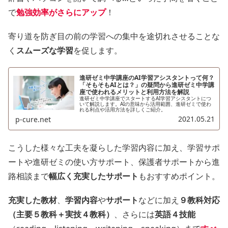
で
勉強効率がさらにアップ
！
寄り道を防ぎ目の前の学習への集中を途切れさせることな
く
スムーズな学習
を促します。
進研ゼミ中学講座のAI学習アシスタントって何？
「そもそもAIとは？」の疑問から進研ゼミ中学講
座で使われるメリットと利用方法を解説
進研ゼミ中学講座でスタートするAI学習アシスタントにつ
いて解説します。AIの意味から活用範囲、進研ゼミで使わ
れる利点や活用方法を詳しくご紹介。
2021.05.21
p-cure.net
こうした様々な工夫を凝らした学習内容に加え、学習サポ
ートや進研ゼミの使い方サポート、保護者サポートから進
路相談まで
幅広く充実したサポート
もおすすめポイント。
充実した教材
、
学習内容
や
サポート
などに加え
９教科対応
（主要５教科＋実技４教科）
、さらには
英語４技能