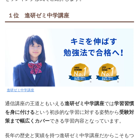
１位 進研ゼミ中学講座
進研ゼミ中学講座
通信講座の王道ともいえる
進研ゼミ中学講座
では
学習習慣
を身に付ける
という初歩的な学習に対する姿勢から
受験対
策まで幅広くカバー
できる学習内容となっています。
長年の歴史と実績を持つ進研ゼミ中学講座だからこそもつ