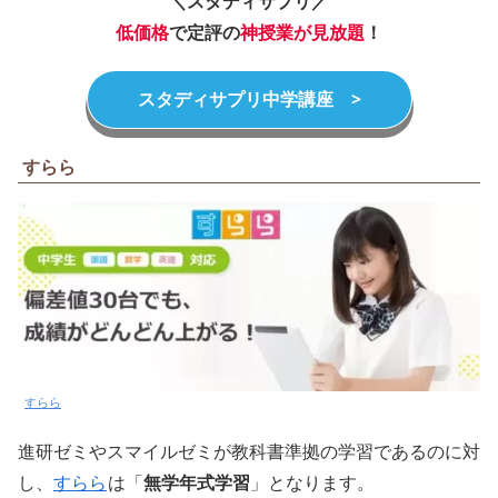
＼スタディサプリ／
低価格
で定評の
神授業が見放題
！
スタディサプリ中学講座 >
すらら
すらら
進研ゼミやスマイルゼミが教科書準拠の学習であるのに対
し、
すらら
は「
無学年式学習
」となります。