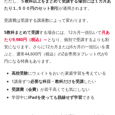
ただし、
５教科以上をまとめて受講する場合には１カ月あ
たり１,５００円のセット割引
が適用されます。
受講費は受講する講座数によって変わります。
5教科まとめて受講
する場合には、12カ月一括払いで
月あ
たり9,980円（税込）～
となり、個別で受講するよりも割
安になります。さらに12カ月または6カ月の一括払いを選
ぶと、通常44,600円（税込）のZ会専用タブレット代が0
円になる特典もあります。
高校受験
にウェイトをおいた家庭学習を考えている
1講座ずつ
必要な科目・教科だけを受講
したい
受講費（会費）
が若干高くても気にしない
学習中に
iPadを使っても脱線せず学習
できる