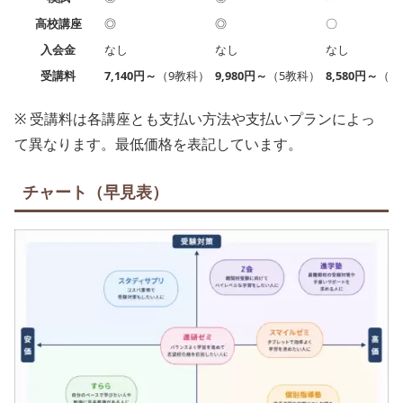
高校講座
◎
◎
〇
入会金
なし
なし
なし
受講料
7,140円～
（9教科）
9,980円～
（5教科）
8,580円～
（9
※ 受講料は各講座とも支払い方法や支払いプランによっ
て異なります。最低価格を表記しています。
チャート（早見表）