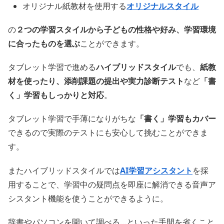
オリジナル紙教材を使用する
オリジナルスタイル
の
２つの学習スタイルから子どもの性格や好み、学習環境
に合ったものを選ぶ
ことができます。
タブレット学習で進める
ハイブリッドスタイル
でも、
紙教
材を使ったり、添削課題の提出や実力診断テスト
など
「書
く」学習もしっかりと対応
。
タブレット学習で手薄になりがちな
「書く」学習もカバー
できるので実際のテストにも安心して挑むことができま
す。
またハイブリッドスタイルでは
AI学習アシスタント
を採
用することで、学習中の疑問点を即座に解消できる音声ア
シスタント機能を使うことができるように。
辞書やパソコンを開いて調べる…といった手間を省くこと