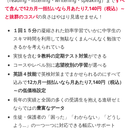
（reading・listening・writening・speaking）まで
すべ
て含んで12カ月一括払いなら月あたり7,140円（税込）～
と抜群のコスパ
の良さはやはり見逃せません！
１回１５分
の凝縮された効率学習でいかに中学生の
スキマ時間を利用して無駄なくまんべんなく勉強で
きるかを考えられている
実技を含む
９教科の定期テスト対策
ができる
コースやレベル別に
志望校別の学習
が選べる
英語４技能
で英検対策までまかせられるのにすべて
込みで
12カ月一括払いなら月あたり7,140円（税込）
～の低価格設定
長年の実績と全国の多くの受講生を抱える進研ゼミ
ならではの
豊富なデータ
生徒・保護者の「困った」「わからない」「どうし
よう…」の一つ一つに対応できる幅広いサポート