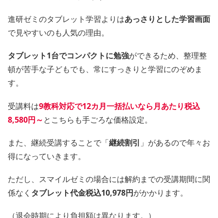
進研ゼミのタブレット学習よりは
あっさりとした学習画面
で見やすいのも人気の理由。
タブレット1台でコンパクトに勉強
ができるため、整理整
頓が苦手な子どもでも、常にすっきりと学習にのぞめま
す。
受講料は
9教科対応で12カ月一括払いなら月あたり税込
8,580円～
とこちらも手ごろな価格設定。
また、継続受講することで「
継続割引
」があるので年々お
得になっていきます。
ただし、スマイルゼミの場合には解約までの受講期間に関
係なく
タブレット代金税込10,978円
がかかります。
（退会時期により負担額は異なります。）