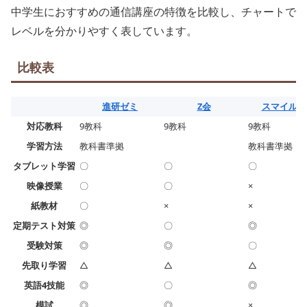
中学生におすすめの通信講座の特徴を比較し、チャートで
レベルを分かりやすく表しています。
比較表
進研ゼミ
Z会
スマイルゼ
対応教科
9教科
9教科
9教科
学習方法
教科書準拠
教科書準拠
タブレット学習
〇
〇
〇
映像授業
〇
〇
×
紙教材
〇
×
×
定期テスト対策
◎
〇
◎
受験対策
◎
◎
〇
先取り学習
△
△
△
英語4技能
◎
〇
◎
模試
◎
◎
×