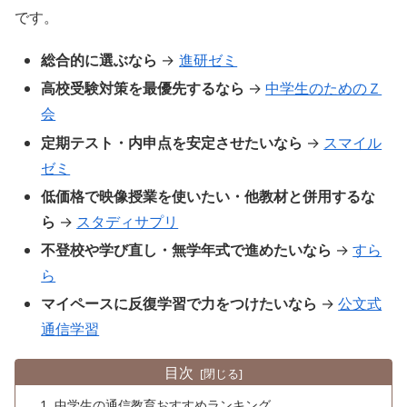
です。
総合的に選ぶなら
→
進研ゼミ
高校受験対策を最優先するなら
→
中学生のためのＺ
会
定期テスト・内申点を安定させたいなら
→
スマイル
ゼミ
低価格で映像授業を使いたい・他教材と併用するな
ら
→
スタディサプリ
不登校や学び直し・無学年式で進めたいなら
→
すら
ら
マイペースに反復学習で力をつけたいなら
→
公文式
通信学習
目次
中学生の通信教育おすすめランキング