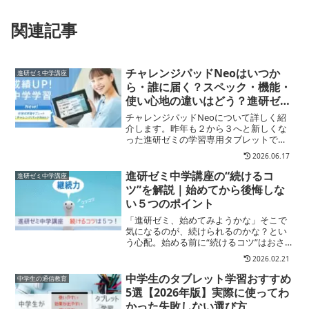
関連記事
チャレンジパッドNeoはいつか
進研ゼミ中学講座
ら・誰に届く？スペック・機能・
使い心地の違いはどう？進研ゼミ
の最新タブレットを徹底解析
チャレンジパッドNeoについて詳しく紹
介します。昨年も２から３へと新しくな
った進研ゼミの学習専用タブレットです
が2021年1月号よりさらに進化したデバイ
2026.06.17
スに変わります。ここではチャレンジパ
ッドNeoの詳細についてわかりやすく解
進研ゼミ中学講座の“続けるコ
進研ゼミ中学講座
説します。
ツ”を解説｜始めてから後悔しな
い５つのポイント
「進研ゼミ、始めてみようかな」そこで
気になるのが、続けられるのかな？とい
う心配。始める前に“続けるコツ”はおさ
えておきたいですよね？進研ゼミは教材
2026.02.21
の内容がしっかりしていて、長く選ばれ
てきた人気教材。ただ、どんなに良い教
中学生のタブレット学習おすすめ
中学生の通信教育
材でも、“続け方”ひと...
5選【2026年版】実際に使ってわ
かった失敗しない選び方