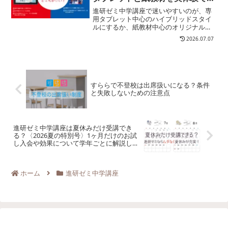
較
進研ゼミ中学講座で迷いやすいのが、専
用タブレット中心のハイブリッドスタイ
ルにするか、紙教材中心のオリジナルス
タイルにするかです。取りかかりやすさ
2026.07.07
や短時間学習を重視するならハイブリッ
ド、紙に書いてじっくり解く学習を重視
するならオリジナルです。...
すららで不登校は出席扱いになる？条件
と失敗しないための注意点
進研ゼミ中学講座は夏休みだけ受講でき
る？〈2026夏の特別号〉1ヶ月だけのお試
し入会や効果について学年ごとに解説し
ます
ホーム
進研ゼミ中学講座