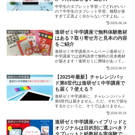
中学生のタブレット学習ってどれがいい
の？中学生のタブレット学習、種類が多
すぎて正直よく分からないですよね。で
も実は、選び方はかなりシンプル。子ど
2026.06.24
ものタイプに合わせるだけ迷っている場
合は、まずはバランス型の教材から検討
進研ゼミ中学講座で無料体験教材
進研ゼミ中学講座
すると失敗しにくいです。...
はある？取り寄せ方と見本の内容
をご紹介
進研ゼミ中学講座ホームページ進研ゼミ
中学講座では資料請求で無料の見本教材
が届きます！進研ゼミに興味があっても
いきなり入会するのは心配ですよね？そ
2023.06.01
こで活用したいのが「無料教材」「体験
見本」といった、入会前に事前に教材を
【2025年最新】チャレンジパッ
進研ゼミ中学講座
手に取ることができるお試...
ド第6世代は進研ゼミ中学講座で
も届く？使える？
進研ゼミ中学講座に、チャレンジパッド
第6世代は届きません。ただ、それで損を
するかというと、そうではありません。
中学講座には専用タブレット（チャレン
2026.05.25
ジパッドNext）が初回特典で実質0円で
届きます。学習機能も最新仕様と同じで
進研ゼミ中学講座ハイブリッドと
進研ゼミ中学講座
す。「第6世代でな...
オリジナルは目的別に選ぶべき？
タブレットと紙教材を実体験で比