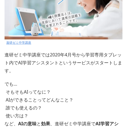
進研ゼミ中学講座
進研ゼミ中学講座では2020年4月号から学習専用タブレッ
ト内でAI学習アシスタントというサービスがスタートしま
す。
でも…
そもそもAIってなに？
AIができることってどんなこと？
誰でも使えるの？
使い方は？
など、
AIの意味
と
効果
、進研ゼミ中学講座で
AI学習アシ