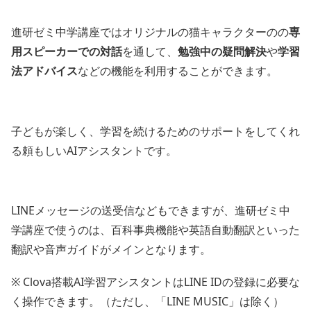
進研ゼミ中学講座ではオリジナルの猫キャラクターのの
専
用スピーカーでの対話
を通して、
勉強中の疑問解決
や
学習
法アドバイス
などの機能を利用することができます。
子どもが楽しく、学習を続けるためのサポートをしてくれ
る頼もしいAIアシスタントです。
LINEメッセージの送受信などもできますが、進研ゼミ中
学講座で使うのは、百科事典機能や英語自動翻訳といった
翻訳や音声ガイドがメインとなります。
※ Clova搭載AI学習アシスタントはLINE IDの登録に必要な
く操作できます。（ただし、「LINE MUSIC」は除く）