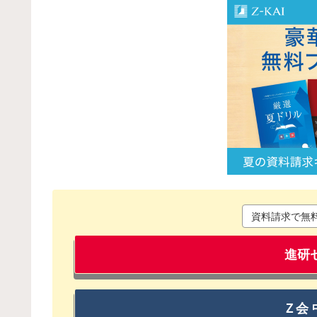
資料請求で無
進研
Ｚ会