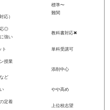
標準〜
難関
対応）
応◎
教科書対応✖
に強い
ット
単科受講可
ン授業
添削中心
など
い
やや高め
の定着
上位校志望
！