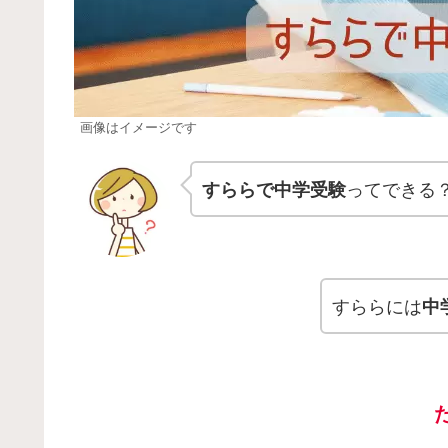
画像はイメージです
すららで中学受験
ってできる
すららには
中