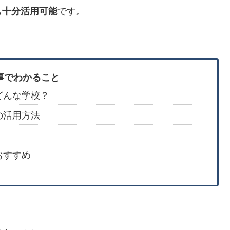
も
十分活用可能
です。
事でわかること
どんな学校？
の活用方法
おすすめ