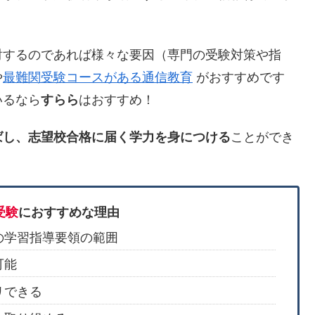
討するのであれば様々な要因（専門の受験対策や指
や
最難関受験コースがある通信教育
がおすすめです
いるなら
すらら
はおすすめ！
ばし、志望校合格に届く学力を身につける
ことができ
受験
におすすめな理由
の学習指導要領の範囲
可能
リできる