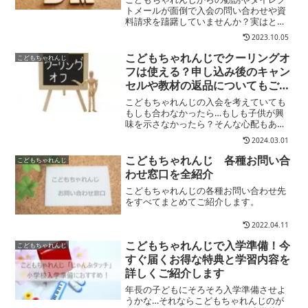
トメールが面倒で入会の問い合わせや資
料請求を躊躇していませんか？実はとて
も簡単にDMなどは止めることができま
2023.10.05
す！知っておけば安心して受講を検討で
きますよね？そんな方法をご紹介しま
こどもちゃれんじでクーリングオ
こどもちゃれんじ
す。
フは使える？申し込み後のキャン
セルや教材の返品についてもご紹
介
こどもちゃれんじの入会を考えていても
もしも合わなかったら…もしも子供が興
味を示さなかったら？そんな心配もあり
ますよね？そこでここでは、の入会申し
2024.03.01
込み後のキャンセルやクーリングオフに
ついて解説します。＼入会金０円／成長
こどもちゃれんじ 各種お問い合
こどもちゃれんじ
に合わせた教材が毎月届く...
わせ窓口を全紹介
こどもちゃれんじの各種お問い合わせ先
をすべてまとめてご紹介します。
2022.04.11
こどもちゃれんじで入学準備！今
こどもちゃれんじ
すぐ届くお得な特典と学習内容を
詳しくご紹介します
年長の子どもにそろそろ入学準備させよ
うかな…それならこどもちゃれんじのが