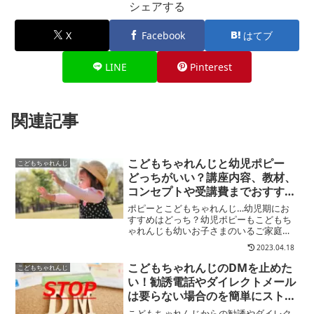
シェアする
X
Facebook
はてブ
LINE
Pinterest
関連記事
こどもちゃれんじと幼児ポピー
こどもちゃれんじ
どっちがいい？講座内容、教材、
コンセプトや受講費までおすすめ
タイプを徹底解析！
ポピーとこどもちゃれんじ…幼児期にお
すすめはどっち？幼児ポピーもこどもち
ゃれんじも幼いお子さまのいるご家庭に
高い支持を得ている良質な教材。どちら
2023.04.18
が良いか迷うママも多いですよね？ここ
では幼児教育の中でも人気の高い「幼児
こどもちゃれんじのDMを止めた
こどもちゃれんじ
ポピー」と「こどもちゃれ...
い！勧誘電話やダイレクトメール
は要らない場合のを簡単にストッ
プする2つの方法とは？
こどもちゃれんじからの勧誘やダイレク