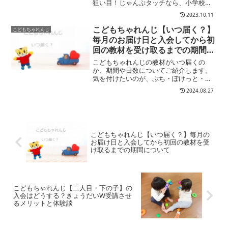
狙い目！じゃんぷタッチなら、小学校入
学に向けてタブレットで楽しく学べる
2023.10.11
（一人で学べる）無学年式の先取り学習
もできる！今すぐ役立つ教材が届く！タ
こどもちゃれんじ【いつ届く？】
こどもちゃれんじ
ブレット実質０円※ お片付...
毎月のお届け日と入会してから初
回の教材を受け取るまでの期間に
ついて
こどもちゃれんじの教材がいつ届くの
か、期間や日数についてご紹介します。
気を付けたいのが、ぷち・ぽけっと・ほ
っぷ・すてっぷ・じゃんぷとBabyでは違
2024.08.27
いがあります。また毎月の到着日につい
てもご案内しますので参考にしてくださ
い。
こどもちゃれんじ【いつ届く？】毎月の
お届け日と入会してから初回の教材を受
け取るまでの期間について
こどもちゃれんじ【二人目・下の子】の
入会はどうする？きょうだいW受講させ
るメリットと体験談