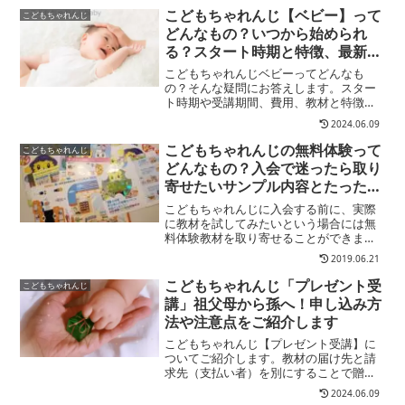
こどもちゃれんじ【ベビー】って
こどもちゃれんじ
どんなもの？いつから始められ
る？スタート時期と特徴、最新料
金や内容、おすすめタイプをご紹
こどもちゃれんじベビーってどんなも
介
の？そんな疑問にお答えします。スター
ト時期や受講期間、費用、教材と特徴、
おすすめタイプ・口コミ体験談など詳し
2024.06.09
く紹介します
こどもちゃれんじの無料体験って
こどもちゃれんじ
どんなもの？入会で迷ったら取り
寄せたいサンプル内容とたった１
つの注意事項
こどもちゃれんじに入会する前に、実際
に教材を試してみたいという場合には無
料体験教材を取り寄せることができま
す！入手方法とその内容、サンプルでの
2019.06.21
子供の反応などをご紹介します。
こどもちゃれんじ「プレゼント受
こどもちゃれんじ
講」祖父母から孫へ！申し込み方
法や注意点をご紹介します
こどもちゃれんじ【プレゼント受講】に
ついてご紹介します。教材の届け先と請
求先（支払い者）を別にすることで贈り
物としてこどもちゃれんじを受けさせる
2024.06.09
制度です。ここではこどもちゃれんじの