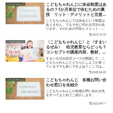
プレゼント受講について、その内容と申
こどもちゃれんじに休会制度はあ
こどもちゃれんじ
し込み方法、メリット・デメリット、注
るの？1か月単位で休むための裏
意点などを解説します。
技 リット・デメリットと注意点
も解説
こどもちゃれんじでは休会という制度は
ありません。でもそれに代わる方法があ
ります。そのための手段とメリット・デ
メリット・注意点についてご紹介しま
2023.10.19
す。
〈こどもちゃれんじ〉と〈すまい
こどもちゃれんじ
るぜみ〉 幼児教育ならどっち？
コンセプトや講座内容、教材、受
講費から諸手続きまで徹底比較
すまいるぜみ幼児コースが開講して、こ
どもちゃれんじとどちらにしようか迷っ
ているママも多いですよね？ここでは幼
児向けすまいるぜみとこどもちゃれんじ
2026.04.29
の特徴やコンセプト、教材、受講料や諸
費用を徹底比較し、おすすめタイプをご
こどもちゃれんじ 各種お問い合
こどもちゃれんじ
案内しています。
わせ窓口を全紹介
こどもちゃれんじの各種お問い合わせ先
をすべてまとめてご紹介します。
2022.04.11