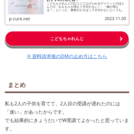
こどもちゃれんじの口コミで上げられるデメリットのほと
んどが「おもちゃが増えて片付かない！」「物が増え
る！」といった、教材がかさばって片付かないというも
の。実際に〈こどもちゃれんじ〉では新しいエデュトイと
絵本、DVDが毎月届き、エデュトイ(知...
2023.11.05
p-cure.net
こどもちゃれんじ
※ 資料請求後のDMの止め方はこちら
まとめ
私も2人の子供を育てて、2人目の受講が遅れたのには
「迷い」があったからです。
でも結果的にきょうだいでW受講てよかったと思っていま
す。