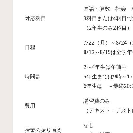
国語・算数・社会・
対応科目
3科目または4科目で
（2年生のみ2科目）
7/22（月）～8/2
日程
8/12～8/15は全学
2～4年生は午前中
時間割
5年生までは9時～17
6年生は ～最終20:
講習費のみ
費用
（テキスト・テスト
なし
授業の振り替え