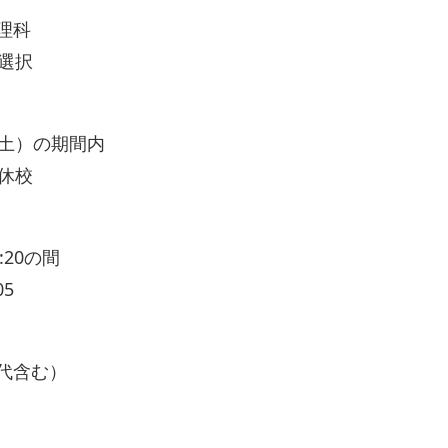
理科
選択
4（土）の期間内
年休校
:20の間
05
代含む）