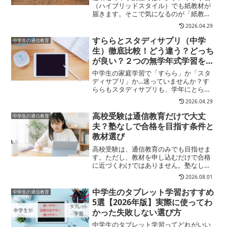
（ハイブリッドスタイル）でも紙教材が
届きます。そこで気になるのが「紙教材
ってどんな内容？」「使いこなせるか
2026.04.29
な？」という点ですよね。届く紙教材に
は、テスト対策教材（定期テスト予想問
すららとスタディサプリ（中学
中学生の通信教育
題など）暗記ブック・要点チ...
生）徹底比較！どう違う？どっち
が良い？２つの無学年式学習を比
べてみました
中学生の家庭学習で「すらら」か「スタ
ディサプリ」か…迷っていませんか？す
ららもスタディサプリも、学年にとらわ
れず勉強ができる無学年式教材。でも、
2026.04.29
両社はベースが全く違うので → 勉強
ができない、苦手、遅れている → 勉
高校受験は通信教育だけで大丈
中学生の通信教育
強が得意、成績上位、勉強...
夫？塾なしで合格を目指す条件と
教材選び
高校受験は、通信教育のみでも目指せま
す。ただし、教材を申し込むだけで合格
に近づくわけではありません。塾なしで
進めるなら、志望校のレベルに合う教材
2026.08.01
を選び、家庭でも学習の進み具合を見て
いくことが大切です。難関校や公立トッ
中学生のタブレット学習おすすめ
中学生の通信教育
プ校を目指すなら、応用問...
5選【2026年版】実際に使ってわ
かった失敗しない選び方
中学生のタブレット学習ってどれがいい