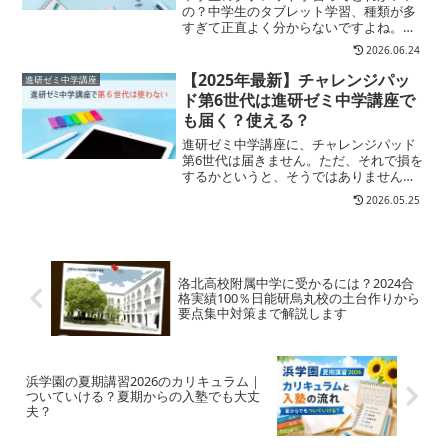
の？中学生のタブレット学習、種類が多
すぎて正直よく分からないですよね。で
も実は、選び方はかなりシンプル。子ど
2026.06.24
ものタイプに合わせるだけ迷っている場
合は、まずはバランス型の教材から検討
【2025年最新】チャレンジパッ
進研ゼミ中学講座
すると失敗しにくいです。...
ド第6世代は進研ゼミ中学講座で
も届く？使える？
進研ゼミ中学講座に、チャレンジパッド
第6世代は届きません。ただ、それで損を
するかというと、そうではありません。
中学講座には専用タブレット（チャレン
2026.05.25
ジパッドNext）が初回特典で実質0円で
届きます。学習機能も最新仕様と同じで
す。「第6世代でな...
洛北高校附属中学に受かるには？2024合
格実績100％日能研烏丸校の土台作りから
要点集中対策まで解説します
浜学園の夏期講習2026のカリキュラム｜
ついていける？夏期からの入塾でも大丈
夫？