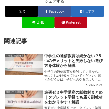
シェアする
X
Facebook
はてブ
LINE
Pinterest
関連記事
中学生の通信教育は続かない？5
中学生の通信教育
つのデメリットと失敗しない選び
方を体験から解説
中学生の通信教育を検討しているなら、
先にこれだけ知っておいてください。続
くかどうかは、子どものやる気より「教
材の仕組み」でほぼ決まります。仕組み
2026.05.24
が整っていない教材を選ぶと、意志が強
い子でも続きません。逆に、仕組みが整
進研ゼミ中学講座の紙教材まとめ
進研ゼミ中学講座
っていれば、自分から勉強...
｜タブレット学習でも届く副教材
をわかりやすく解説
進研ゼミ中学講座では、タブレット学習