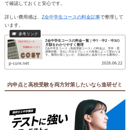
て確認しておくと安心です。
詳しい費用感は、
Z会中学生コースの料金記事
で整理して
います。
Z会中学生コースの料金一覧｜中1・中2・中3の
月額をわかりやすく整理
Z会中学生コース（高校受験コース）の料金は、学年・受
講教科数・支払い方法タブレットの有無によって変わりま
す。費用が高くないか、月謝以外に追加でかかる費用がな
いかは、やはり気になりますよね。2026年度の5教科セッ
ト（12カ月一括払い）を基準...
2026.06.22
p-cure.net
内申点と高校受験を両方対策したいなら進研ゼミ