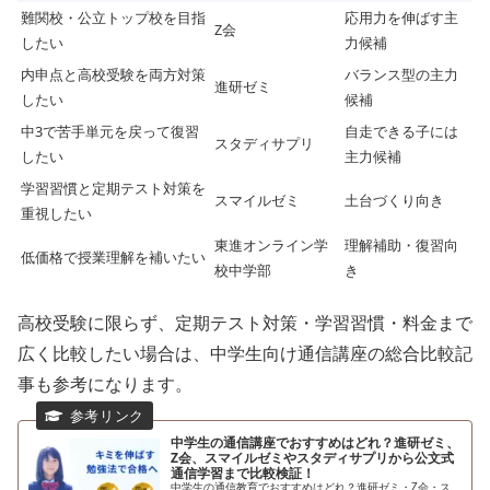
難関校・公立トップ校を目指
応用力を伸ばす主
Z会
したい
力候補
内申点と高校受験を両方対策
バランス型の主力
進研ゼミ
したい
候補
中3で苦手単元を戻って復習
自走できる子には
スタディサプリ
したい
主力候補
学習習慣と定期テスト対策を
スマイルゼミ
土台づくり向き
重視したい
東進オンライン学
理解補助・復習向
低価格で授業理解を補いたい
校中学部
き
高校受験に限らず、定期テスト対策・学習習慣・料金まで
広く比較したい場合は、中学生向け通信講座の総合比較記
事も参考になります。
中学生の通信講座でおすすめはどれ？進研ゼミ、
Z会、スマイルゼミやスタディサプリから公文式
通信学習まで比較検証！
中学生の通信教育でおすすめはどれ？進研ゼミ・Z会・ス