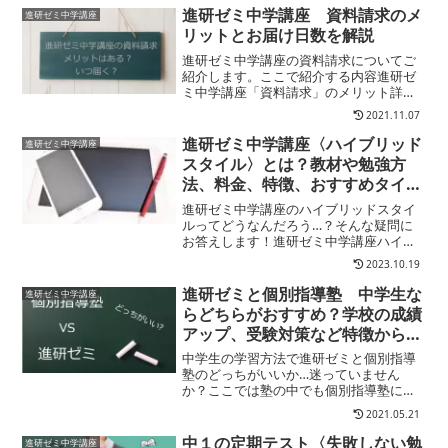
何に使えるの？気になりますよね？そこ
進研ゼミ中学講座 資料請求のメ
進研ゼミ中学講座
でここではこの記事で...
リットとお届け日数を解説
進研ゼミ中学講座の資料請求についてご
紹介します。ここで紹介する内容進研ゼ
ミ中学講座「資料請求」のメリット詳し
い資料はいつ届く？ぜひ参考にしてみて
2021.11.07
くださいね。資料請求のメリット進研ゼ
ミ中学講座では資料請求すると無料体験
進研ゼミ中学講座〈ハイブリッド
進研ゼミ中学講座
教材が一緒に届けられます...
スタイル〉とは？教材や勉強方
法、料金、特徴、おすすめタイプ
について解説
進研ゼミ中学講座のハイブリッドスタイ
ルってどうなんだろう…？そんな疑問に
お答えします！進研ゼミ中学講座ハイブ
リッドスタイルの教材と学習の特徴につ
2023.10.19
いて詳しく解説します。
進研ゼミと個別指導塾 中学生な
進研ゼミ中学講座
らどちらがおすすめ？学校の成績
アップ、受験対策など特徴からお
すすめタイプまで徹底解説
中学生の学習方法で進研ゼミと個別指導
塾のどっちがいいか…迷っていません
か？ここでは塾の中でも個別指導塾にス
ポットを当て、進研ゼミと個別指導塾を
2021.05.21
比べています。中学生の家庭学習でここ
で紹介する内容進研ゼミと個別指導塾の
中１の定期テスト〈失敗しない勉
進研ゼミ中学講座