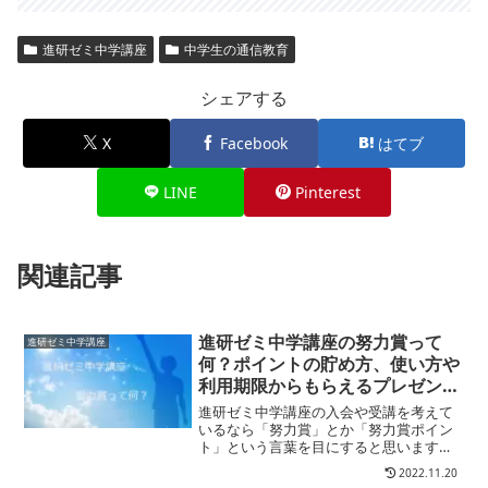
進研ゼミ中学講座
中学生の通信教育
シェアする
X
Facebook
はてブ
LINE
Pinterest
関連記事
進研ゼミ中学講座の努力賞って
進研ゼミ中学講座
何？ポイントの貯め方、使い方や
利用期限からもらえるプレゼント
をご紹介
進研ゼミ中学講座の入会や受講を考えて
いるなら「努力賞」とか「努力賞ポイン
ト」という言葉を目にすると思います。
でも･･･進研ゼミの努力賞って何？お得な
2022.11.20
もの？どうすればポイントが貯まるの？