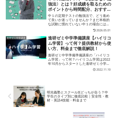
特徴・メリット・デメリット...
強法〉とは？好成績を取るための
ポイントから時間配分、おすすめ
の補助教材まで解説します
中１の定期テストの勉強法で、どう進め
て良いか迷っていませんか？まだ本格的
な試験に慣れていない中１の場合には、
気を付けなければ余計な作業に時間を取
2026.05.01
られて好成績を残せないことも。ここで
は中1の定期テストで効率よく学習をすす
進研ゼミ中学準備講座【ハイリコ
進研ゼミ中学講座
めるための勉強法を紹介します
ム学習】って何？提供教材から使
い方、料金まで徹底解説！
進研ゼミ中学準備準備講座の「ハイリコ
ム学習」って何？ハイリコム学習は2022
年10月からスタートした進研ゼミ小学講
座・中学講座の「勉強がすきなキミ、は
2022.11.10
じまる」キャンペーンの一つ。その第一
弾がハイリコム学習となっています。仮
想空間を立体視でき...
明光義塾とスクールIEどっちが合う？中
学生のタイプ別に徹底比較｜安全性・教
材・英語4技能・料金まで