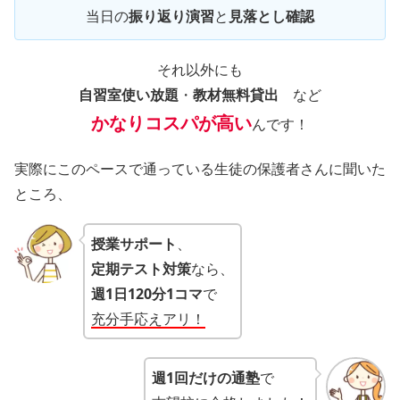
当日の
振り返り演習
と
見落とし確認
それ以外にも
自習室使い放題
・
教材無料貸出
など
かなりコスパが高い
んです！
実際にこのペースで通っている生徒の保護者さんに聞いた
ところ、
授業サポート
、
定期テスト対策
なら、
週1日120分1コマ
で
充分手応えアリ！
週1回だけの通塾
で