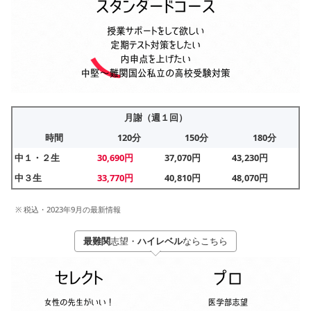
月謝（週１回）
時間
120分
150分
180分
中１・２生
30,690円
37,070円
43,230円
中３生
33,770円
40,810円
48,070円
※ 税込・2023年9月の最新情報
最難関
志望・
ハイレベル
ならこちら