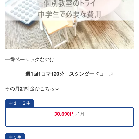
一番ベーシックなのは
週1回1コマ120分
・
スタンダード
コース
その月額料金がこちら↓
中１・２生
30,690円
／月
中３生