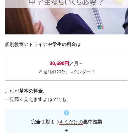
個別教室のトライの
中学生の料金
は
30,690円
／月～
※ 週1回120分、スタンダード
これが
基本の料金
。
一見高く見えますよね？でも、
完全１対１
→
キミだけの
集中授業
＋