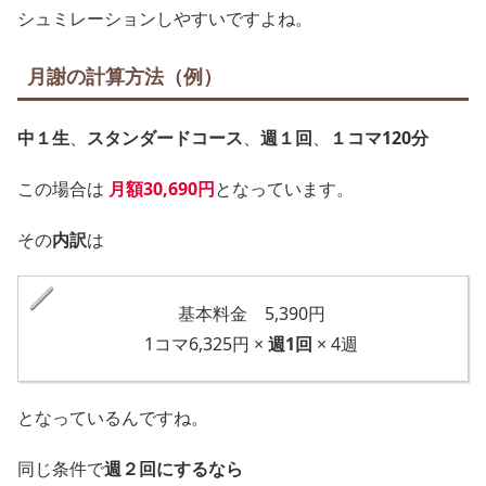
シュミレーションしやすいですよね。
月謝の計算方法（例）
中１生
、
スタンダードコース
、
週１回
、
１コマ120分
この場合は
月額30,690円
となっています。
その
内訳
は
基本料金 5,390円
1コマ6,325円 ×
週1回
× 4週
となっているんですね。
同じ条件で
週２回にするなら