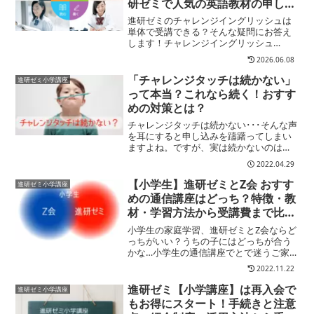
研ゼミで人気の英語教材の申し込
み方法や料金を詳しく解説します
進研ゼミのチャレンジイングリッシュは
単体で受講できる？そんな疑問にお答え
します！チャレンジイングリッシュ
〈Challenge English〉は進研ゼミの人気
2026.06.08
教材。以前は追加受講費が必要な英語の
オプション教材でしたが現在は「本講座
「チャレンジタッチは続かない」
進研ゼミ小学講座
（進研ゼミ...
って本当？これなら続く！おすす
めの対策とは？
チャレンジタッチは続かない･･･そんな声
を耳にすると申し込みを躊躇ってしまい
ますよね。ですが、実は続かないのはゼ
ミの使い方に問題があるケースが多いの
2022.04.29
です。ここではチャレンジタッチを続け
るために取り組むべきポイントをわかり
【小学生】進研ゼミとZ会 おすす
進研ゼミ小学講座
やすく紹介します。
めの通信講座はどっち？特徴・教
材・学習方法から受講費まで比較
検証！
小学生の家庭学習、進研ゼミとZ会ならど
っちがいい？うちの子にはどっちが合う
かな…小学生の通信講座でとで迷うご家
庭は少なくありません。そこでここでは
2022.11.22
小学生の家庭学習教材として進研ゼミとZ
会についてこの記事でわかることそれぞ
進研ゼミ【小学講座】は再入会で
進研ゼミ小学講座
れの教材の特徴共通点...
もお得にスタート！手続きと注意