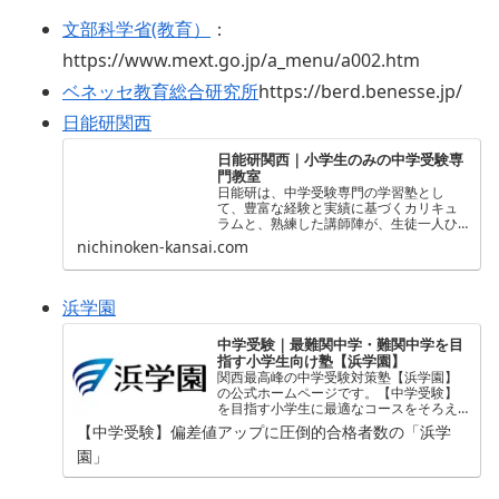
文部科学省(教育）
：
https://www.mext.go.jp/a_menu/a002.htm
ベネッセ教育総合研究所
https://berd.benesse.jp/
日能研関西
日能研関西｜小学生のみの中学受験専
門教室
日能研は、中学受験専門の学習塾とし
て、豊富な経験と実績に基づくカリキュ
ラムと、熟練した講師陣が、生徒一人ひ
とりに合わせた最適な学習支援を行い、
nichinoken-kansai.com
志望校合格に向けたサポートを全力で行
います。
浜学園
中学受験｜最難関中学・難関中学を目
指す小学生向け塾【浜学園】
関西最高峰の中学受験対策塾【浜学園】
の公式ホームページです。【中学受験】
を目指す小学生に最適なコースをそろえ
ています。偏差値、学力、能力をアッ
【中学受験】偏差値アップに圧倒的合格者数の「浜学
プ！【関西中学受験】で合格実績向上
園」
中。