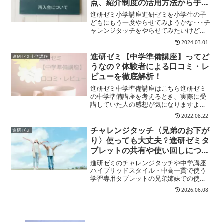
点、紹介制度の活用方法から手数
料まで詳しく解説
進研ゼミ小学講座進研ゼミを小学生の子
どもにもう一度やらせてみようかな･･･チ
ャレンジタッチをやらせてみたいけど、
一度やめたらどうなるの？進研ゼミ小学
2024.03.01
講座（チャレンジ/チャレンジタッチ）で
はいつでも再入会可能となっています！
進研ゼミ【中学準備講座】ってど
進研ゼミ小学講座
ここでは進研ゼミ小...
うなの？体験者による口コミ・レ
ビューを徹底解析！
進研ゼミ中学準備講座はこちら進研ゼミ
の中学準備講座を考えるとき、実際に受
講していた人の感想が気になりますよ
ね？ここでは進研ゼミ中学準備講座の受
2022.08.22
講経験がある人の体験談をご紹介しま
す。実際に受講した本人や子どもに受け
チャレンジタッチ〈兄弟のお下が
進研ゼミ
させていた保護者の方の口コミ...
り〉使っても大丈夫？進研ゼミタ
ブレットの共有や使い回しについ
て解説します
進研ゼミのチャレンジタッチや中学講座
ハイブリッドスタイル・中高一貫で使う
学習専用タブレットの兄弟姉妹での使用
について解説します。1台のタブレットで
2026.06.08
は兄弟であっても進研ゼミでは複数人で
共用不可！その理由と、手持ちの端末が
ある場合の対策をご紹介